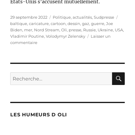
États-Unis s’accusent mutuellement.
Publié
Catégories
Étiquet
29 septembre 2022
Politique, actualités
,
Sudpresse
le
baltique
,
caricature
,
cartoon
,
dessin
,
gaz
,
guerre
,
Joe
Biden
,
mer
,
Nord Stream
,
Oli
,
presse
,
Russie
,
Ukraine
,
USA
,
Vladimir Poutine
,
Volodymyr Zelensky
Laisser un
sur
commentaire
Des
fuites
de
gaz
dans
RE
Recherche
la
pour :
Baltique
!
LES HUMEURS D OLI