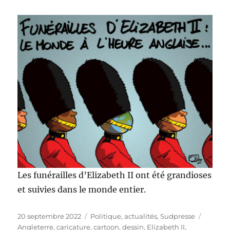
Les funérailles d’Elizabeth II ont été grandioses
et suivies dans le monde entier.
Publié
Catégories
Étiquet
20 septembre 2022
Politique, actualités
,
Sudpresse
le
Angleterre
,
caricature
,
cartoon
,
dessin
,
Elizabeth II
,