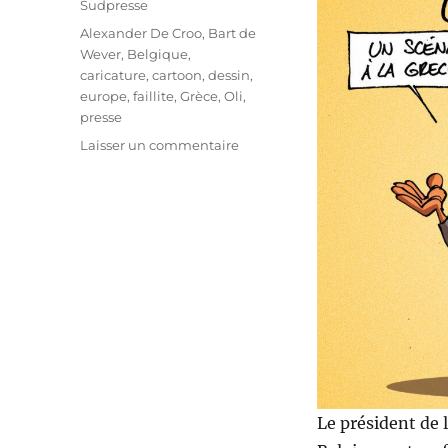
Sudpresse
Étiquettes
Alexander De Croo
,
Bart de
Wever
,
Belgique
,
caricature
,
cartoon
,
dessin
,
europe
,
faillite
,
Grèce
,
Oli
,
presse
sur
Laisser un commentaire
La
Belgique
en
faillite
?
Le président de 