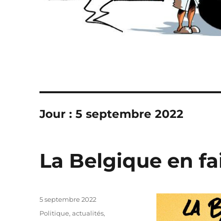
Jour :
5 septembre 2022
La Belgique en fai
Publié
5 septembre 2022
le
Catégories
Politique, actualités
,