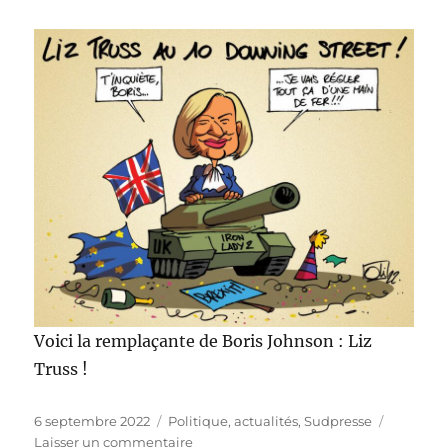
Voici la remplaçante de Boris Johnson : Liz
Truss !
Publié
Catégories
6 septembre 2022
Politique, actualités
,
Sudpresse
le
sur
Laisser un commentaire