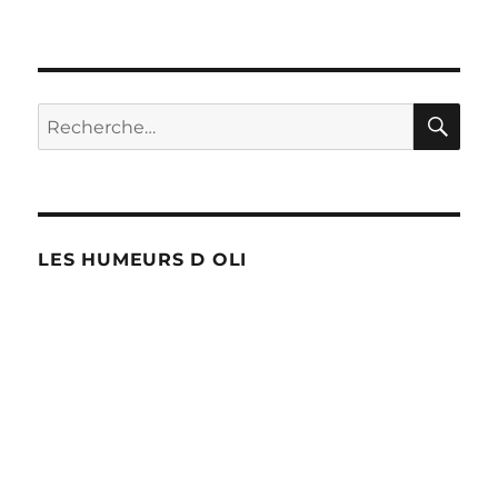
Liz
Truss
au
10
Downing
RE
Recherche
Street
pour :
LES HUMEURS D OLI