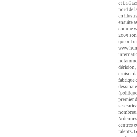
et La Gaz
nord de l
en illust
ensuite a
comme web
2009 son 
qui ont u
www.humeu
internati
notamment
dérision, 
croiser d
fabrique 
dessinate
(politiqu
premier d
ses caric
nombreuse
Ardennes-
centres c
talents. 