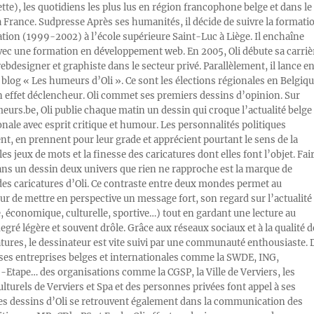
ette), les quotidiens les plus lus en région francophone belge et dans le
a France. Sudpresse Après ses humanités, il décide de suivre la formati
ration (1999-2002) à l’école supérieure Saint-Luc à Liège. Il enchaîne
vec une formation en développement web. En 2005, Oli débute sa carriè
designer et graphiste dans le secteur privé. Parallèlement, il lance e
blog « Les humeurs d’Oli ». Ce sont les élections régionales en Belgiq
n effet déclencheur. Oli commet ses premiers dessins d’opinion. Sur
rs.be, Oli publie chaque matin un dessin qui croque l’actualité belge 
onale avec esprit critique et humour. Les personnalités politiques
, en prennent pour leur grade et apprécient pourtant le sens de la
les jeux de mots et la finesse des caricatures dont elles font l’objet. Fai
ans un dessin deux univers que rien ne rapproche est la marque de
des caricatures d’Oli. Ce contraste entre deux mondes permet au
ur de mettre en perspective un message fort, son regard sur l’actualité
e, économique, culturelle, sportive…) tout en gardant une lecture au
egré légère et souvent drôle. Grâce aux réseaux sociaux et à la qualité d
atures, le dessinateur est vite suivi par une communauté enthousiaste. 
s entreprises belges et internationales comme la SWDE, ING,
Etape… des organisations comme la CGSP, la Ville de Verviers, les
ulturels de Verviers et Spa et des personnes privées font appel à ses
Les dessins d’Oli se retrouvent également dans la communication des