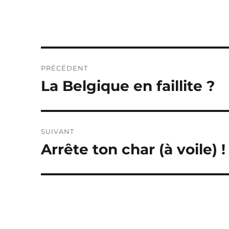
Navigation
PRÉCÉDENT
de
La Belgique en faillite ?
Publication
précédente :
l’article
SUIVANT
Arrête ton char (à voile) !
Publication
suivante :