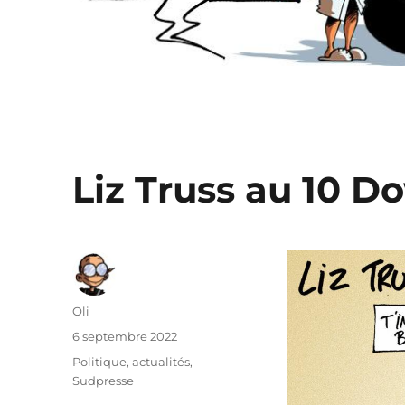
Liz Truss au 10 D
Auteur
Oli
Publié
6 septembre 2022
le
Catégories
Politique, actualités
,
Sudpresse