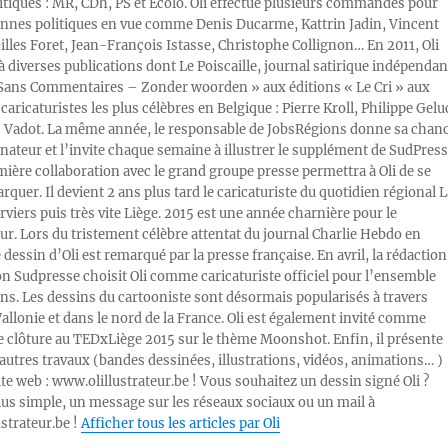
litiques : MR, CDh, PS et Ecolo. Oli effectue plusieurs commandes pour
nnes politiques en vue comme Denis Ducarme, Kattrin Jadin, Vincent
illes Foret, Jean-François Istasse, Christophe Collignon… En 2011, Oli
 à diverses publications dont Le Poiscaille, journal satirique indépendan
« Sans Commentaires – Zonder woorden » aux éditions « Le Cri » aux
caricaturistes les plus célèbres en Belgique : Pierre Kroll, Philippe Gelu
s Vadot. La même année, le responsable de JobsRégions donne sa chan
inateur et l’invite chaque semaine à illustrer le supplément de SudPress
mière collaboration avec le grand groupe presse permettra à Oli de se
rquer. Il devient 2 ans plus tard le caricaturiste du quotidien régional L
viers puis très vite Liège. 2015 est une année charnière pour le
ur. Lors du tristement célèbre attentat du journal Charlie Hebdo en
e dessin d’Oli est remarqué par la presse française. En avril, la rédaction
ion Sudpresse choisit Oli comme caricaturiste officiel pour l’ensemble
ons. Les dessins du cartooniste sont désormais popularisés à travers
Wallonie et dans le nord de la France. Oli est également invité comme
e clôture au TEDxLiège 2015 sur le thème Moonshot. Enfin, il présente
autres travaux (bandes dessinées, illustrations, vidéos, animations… )
ite web : www.olillustrateur.be ! Vous souhaitez un dessin signé Oli ?
lus simple, un message sur les réseaux sociaux ou un mail à
ustrateur.be !
Afficher tous les articles par Oli