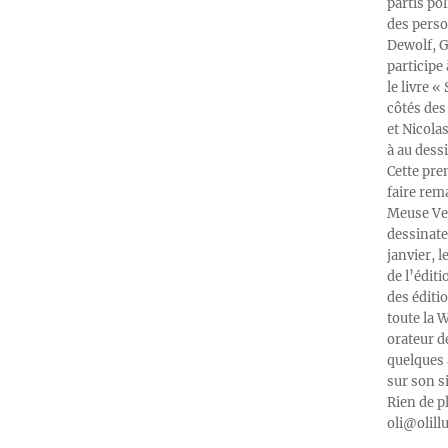
partis po
des perso
Dewolf, G
participe
le livre 
côtés des 
et Nicola
à au dess
Cette pre
faire rema
Meuse Ver
dessinate
janvier, l
de l’édit
des éditi
toute la 
orateur d
quelques 
sur son s
Rien de p
oli@olill