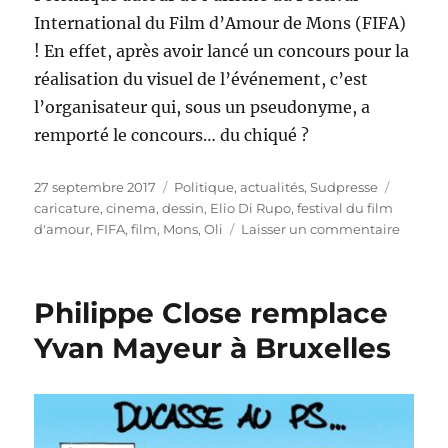
International du Film d’Amour de Mons (FIFA)
! En effet, après avoir lancé un concours pour la
réalisation du visuel de l’événement, c’est
l’organisateur qui, sous un pseudonyme, a
remporté le concours… du chiqué ?
Publié
Catégories
Étiquet
27 septembre 2017
Politique, actualités
,
Sudpresse
le
caricature
,
cinema
,
dessin
,
Elio Di Rupo
,
festival du film
sur
d'amour
,
FIFA
,
film
,
Mons
,
Oli
Laisser un commentaire
Polém
autour
du
Philippe Close remplace
festival
du
Yvan Mayeur à Bruxelles
film
d’amou
de
Mons