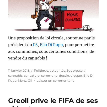
Une proposition de loi circule, soutenue par le
président du
PS
,
Elio Di Rupo
, pour permettre
aux communes, sous certaines conditions, de
vendre du cannabis !
Publié
Catégories
Étiquettes
11 janvier 2018
Politique, actualités
,
Sudpresse
le
cannabis
,
caricature
,
commune
,
dessin
,
drogue
,
Elio Di
sur
Rupo
,
Mons
,
Oli
Laisser un commentaire
Du
cannabis
vendu
Greoli prive le FIFA de ses
par
des