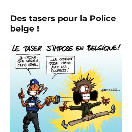
vaccin
arrive
Des tasers pour la Police
en
Belgique
belge !
!