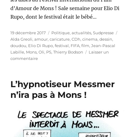
d’Amour de Mons ! Sale semaine pour Elio Di
Rupo, dont le festival était le bébé…
Publié
Catégories
Étiquett
19 décembre 2017
Politique, actualités
,
Sudpresse
le
Alda Greoli
,
amour
,
caricature
,
CDh
,
cinema
,
dessin
,
doudou
,
Elio Di Rupo
,
festival
,
FIFA
,
film
,
Jean-Pascal
Labille
,
Mons
,
Oli
,
PS
,
Thierry Bodson
Laisser un
sur
commentaire
Greoli
prive
le
L’hypnotiseur Messmer
FIFA
de
n’ira pas à Mons !
ses
aides
!