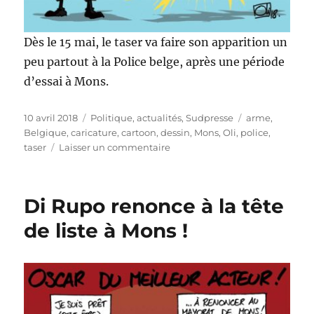
Dès le 15 mai, le taser va faire son apparition un
peu partout à la Police belge, après une période
d’essai à Mons.
Publié
Catégories
Étiquettes
10 avril 2018
Politique, actualités
,
Sudpresse
arme
,
le
Belgique
,
caricature
,
cartoon
,
dessin
,
Mons
,
Oli
,
police
,
sur
taser
Laisser un commentaire
Des
tasers
pour
Di Rupo renonce à la tête
la
Police
de liste à Mons !
belge
!