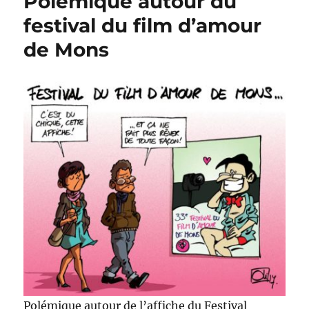
Polémique autour du
pas
à
festival du film d’amour
Mons
de Mons
!
Polémique autour de l’affiche du Festival