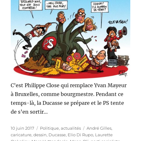
C’est Philippe Close qui remplace Yvan Mayeur
à Bruxelles, comme bourgmestre. Pendant ce
temps-là, la Ducasse se prépare et le PS tente
de s’en sortir…
Publié
Catégories
Étiquettes
10 juin 2017
Politique, actualités
André Gilles
,
le
caricature
,
dessin
,
Ducasse
,
Elio Di Rupo
,
Laurette