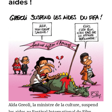
aides !
communes
?
Alda Greoli, la ministre de la culture, suspend
les aides au Festival International du Film