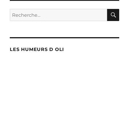
publications
ANT
E
RE
Recherche
pour :
LES HUMEURS D OLI