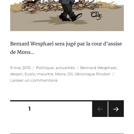
Bernard Wesphael sera jugé par la cour d’assise
de Mons…
Publié
Catégories
Étiquettes
9 mai 2015
Politique, actualités
Bernard Wesphael
,
le
dessin
,
Ecolo
,
meurtre
,
Mons
,
Oli
,
Véronique Piroton
sur
Laisser un commentaire
Wesphael
jugé
à
Mons
Pagination
PAGE
1
PAG
des
E
SUIV