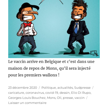
Le vaccin arrive en Belgique et c’est dans une
maison de repos de Mons, qu’il sera injecté
pour les premiers wallons !
Publié
Catégories
Étiquett
23 décembre 2020
Politique, actualités
,
Sudpresse
le
caricature
,
coronavirus
,
covid-19
,
dessin
,
Elio Di Rupo
,
Georges-Louis Bouchez
,
Mons
,
Oli
,
presse
,
vaccin
sur
Laisser un commentaire
Le