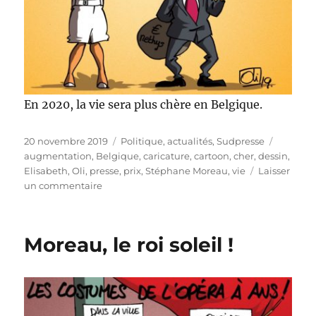
En 2020, la vie sera plus chère en Belgique.
Publié
Catégories
Étiquett
20 novembre 2019
Politique, actualités
,
Sudpresse
le
augmentation
,
Belgique
,
caricature
,
cartoon
,
cher
,
dessin
,
Elisabeth
,
Oli
,
presse
,
prix
,
Stéphane Moreau
,
vie
Laisser
sur
un commentaire
2020
plus
chère
Moreau, le roi soleil !
!