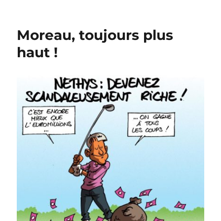
Moreau,
le
roi
Moreau, toujours plus
soleil
!
haut !