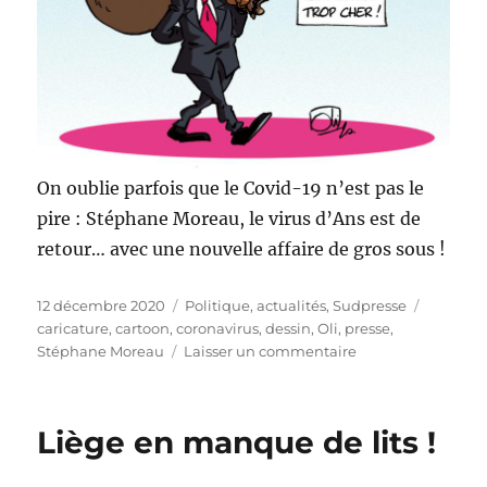
On oublie parfois que le Covid-19 n’est pas le
pire : Stéphane Moreau, le virus d’Ans est de
retour… avec une nouvelle affaire de gros sous !
Publié
Catégories
Étiquett
12 décembre 2020
Politique, actualités
,
Sudpresse
le
caricature
,
cartoon
,
coronavirus
,
dessin
,
Oli
,
presse
,
sur
Stéphane Moreau
Laisser un commentaire
Pire
que
le
Liège en manque de lits !
Covid-
19