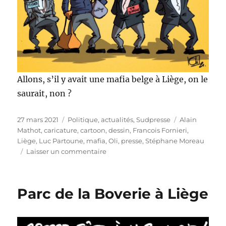
Allons, s’il y avait une mafia belge à Liège, on le
saurait, non ?
Publié
Catégories
Étiquettes
27 mars 2021
Politique, actualités
,
Sudpresse
Alain
le
Mathot
,
caricature
,
cartoon
,
dessin
,
Francois Fornieri
,
Liège
,
Luc Partoune
,
mafia
,
Oli
,
presse
,
Stéphane Moreau
sur
Laisser un commentaire
Une
mafia
belge
Parc de la Boverie à Liège