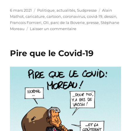
Publié
Catégories
Étiquettes
6 mars 2021
Politique, actualités
,
Sudpresse
Alain
le
Mathot
,
caricature
,
cartoon
,
coronavirus
,
covid-19
,
dessin
,
Francois Fornieri
,
Oli
,
parc de la Boverie
,
presse
,
Stéphane
sur
Moreau
Laisser un commentaire
Parc
de
la
Pire que le Covid-19
Boverie
à
Liège