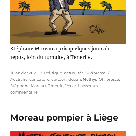
Stéphane Moreau a pris quelques jours de
repos, loin du tumulte, à Tenerife.
Publié
Catégories
Étiquettes
11 janvier 2020
Politique, actualités
,
Sudpresse
le
Australie
,
caricature
,
cartoon
,
dessin
,
Nethys
,
Oli
,
presse
,
Stéphane Moreau
,
Tenerife
,
Voo
Laisser un
sur
commentaire
Moreau
à
Tenerife
Moreau pompier à Liège