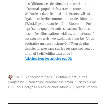
des éditions. Les dessins du cartooniste sont
désormais popularisés à travers toute la
Wallonie et dans le nord de la France. Oli est
également invité comme orateur de clôture au
TEDxLiège 2015 sur le thème Moonshot. Enfin,
il présente quelques autres travaux (bandes
dessinées, illustrations, vidéos, animations… )
sur son site web : www.olillustrateur.be ! Vous
souhaitez un dessin signé Oli ? Rien de plus
simple, un message sur les réseaux sociaux ou
un mail à oli@olillustrateur.be !
Afficher tous les articles par Oli
Auteur
Publié
Catégories
Oli
23 décembre 2020
Politique, actualités
,
le
Étiquettes
Sudpresse
caricature
,
coronavirus
,
covid-19
,
dessin
,
Elio
Di Rupo
,
Georges-Louis Bouchez
,
Mons
,
Oli
,
presse
,
vaccin