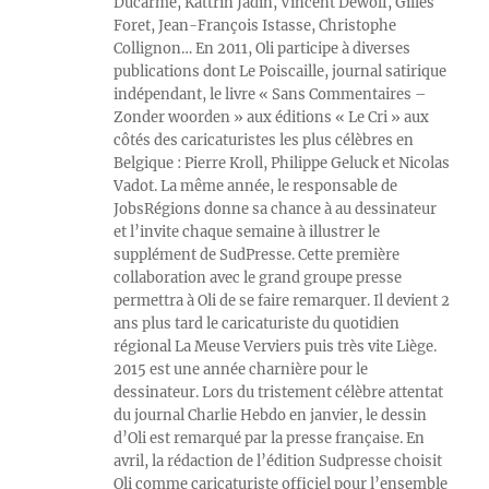
Ducarme, Kattrin Jadin, Vincent Dewolf, Gilles
Foret, Jean-François Istasse, Christophe
Collignon… En 2011, Oli participe à diverses
publications dont Le Poiscaille, journal satirique
indépendant, le livre « Sans Commentaires –
Zonder woorden » aux éditions « Le Cri » aux
côtés des caricaturistes les plus célèbres en
Belgique : Pierre Kroll, Philippe Geluck et Nicolas
Vadot. La même année, le responsable de
JobsRégions donne sa chance à au dessinateur
et l’invite chaque semaine à illustrer le
supplément de SudPresse. Cette première
collaboration avec le grand groupe presse
permettra à Oli de se faire remarquer. Il devient 2
ans plus tard le caricaturiste du quotidien
régional La Meuse Verviers puis très vite Liège.
2015 est une année charnière pour le
dessinateur. Lors du tristement célèbre attentat
du journal Charlie Hebdo en janvier, le dessin
d’Oli est remarqué par la presse française. En
avril, la rédaction de l’édition Sudpresse choisit
Oli comme caricaturiste officiel pour l’ensemble