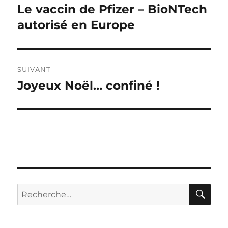
de
Le vaccin de Pfizer – BioNTech
Publication
précédente :
autorisé en Europe
l’article
SUIVANT
Joyeux Noël… confiné !
Publication
suivante :
RE
Recherche
pour :