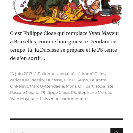
C’est Philippe Close qui remplace Yvan Mayeur
à Bruxelles, comme bourgmestre. Pendant ce
temps-là, la Ducasse se prépare et le PS tente
de s’en sortir…
Publié
Catégories
Étiquettes
10 juin 2017
Politique, actualités
André Gilles
,
le
caricature
,
dessin
,
Ducasse
,
Elio Di Rupo
,
Laurette
Onkelinx
,
Marc Uyttendaele
,
Mons
,
Oli
,
parti socialiste
,
Pascale Peraita
,
Philippe Close
,
PS
,
Stéphane Moreau
,
sur
Yvan Mayeur
Laisser un commentaire
Philippe
Close
remplace
Yvan
Mayeur
RE
Recherche