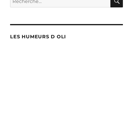
à
pour :
Bruxelles
LES HUMEURS D OLI