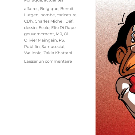
Politique, actualités
Étiquettes
affaires
,
Belgique
,
Benoit
Lutgen
,
bombe
,
caricature
,
CDh
,
Charles Michel
,
Défi
,
dessin
,
Ecolo
,
Elio Di Rupo
,
gouvernement
,
MR
,
Oli
,
Olivier Maingain
,
PS
,
Publifin
,
Samusocial
,
Wallonie
,
Zakia Khattabi
sur
Laisser un commentaire
Le
PS
éjecté
?