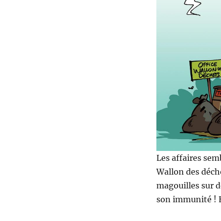
Le
retour
des
affaires
Les affaires sem
Wallon des déche
magouilles sur 
son immunité ! E