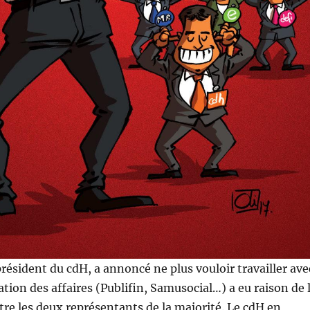
résident du cdH, a annoncé ne plus vouloir travailler ave
ation des affaires (Publifin, Samusocial…) a eu raison de 
tre les deux représentants de la majorité. Le cdH en