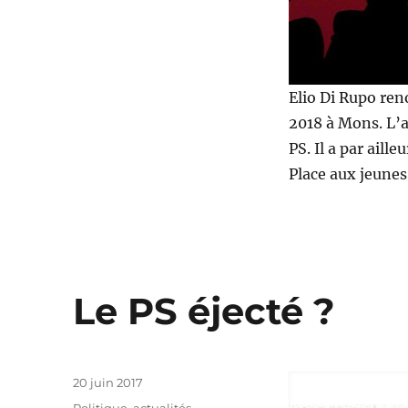
Elio Di Rupo ren
2018 à Mons. L’a
PS. Il a par aill
Place aux jeunes
Le PS éjecté ?
Publié
20 juin 2017
le
Catégories