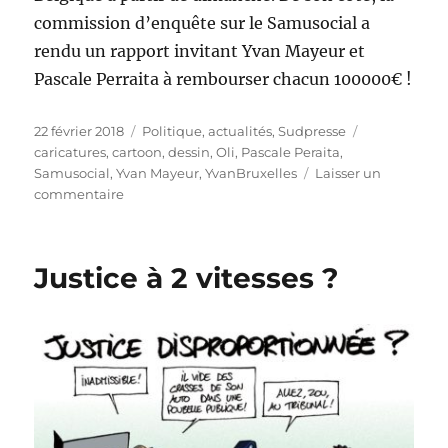
commission d’enquête sur le Samusocial a
rendu un rapport invitant Yvan Mayeur et
Pascale Perraita à rembourser chacun 100000€ !
Publié
Catégories
Étiquettes
22 février 2018
Politique, actualités
,
Sudpresse
le
caricatures
,
cartoon
,
dessin
,
Oli
,
Pascale Peraita
,
Samusocial
,
Yvan Mayeur
,
YvanBruxelles
Laisser un
sur
commentaire
Vague
de
froid
Justice à 2 vitesses ?
!