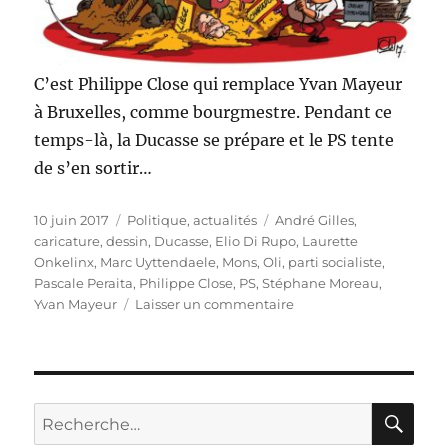
C’est Philippe Close qui remplace Yvan Mayeur
à Bruxelles, comme bourgmestre. Pendant ce
temps-là, la Ducasse se prépare et le PS tente
de s’en sortir…
Publié
Catégories
Étiquettes
10 juin 2017
Politique, actualités
André Gilles
,
le
caricature
,
dessin
,
Ducasse
,
Elio Di Rupo
,
Laurette
Onkelinx
,
Marc Uyttendaele
,
Mons
,
Oli
,
parti socialiste
,
Pascale Peraita
,
Philippe Close
,
PS
,
Stéphane Moreau
,
sur
Yvan Mayeur
Laisser un commentaire
Philippe
Close
remplace
Yvan
Mayeur
RE
Recherche
à
pour :