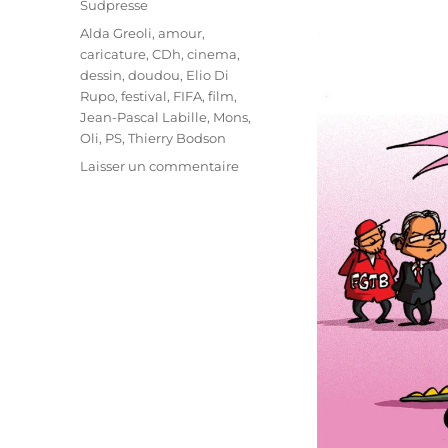
Sudpresse
Étiquettes
Alda Greoli
,
amour
,
caricature
,
CDh
,
cinema
,
dessin
,
doudou
,
Elio Di
Rupo
,
festival
,
FIFA
,
film
,
Jean-Pascal Labille
,
Mons
,
Oli
,
PS
,
Thierry Bodson
sur
Laisser un commentaire
Greoli
prive
le
FIFA
de
ses
aides
!