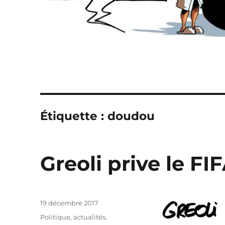
Étiquette :
doudou
Greoli prive le FI
Publié
19 décembre 2017
le
Catégories
Politique, actualités
,