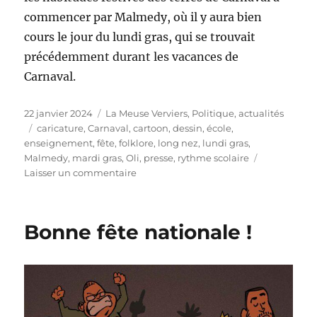
commencer par Malmedy, où il y aura bien
cours le jour du lundi gras, qui se trouvait
précédemment durant les vacances de
Carnaval.
Publié
Catégories
22 janvier 2024
La Meuse Verviers
,
Politique, actualités
le
Étiquettes
caricature
,
Carnaval
,
cartoon
,
dessin
,
école
,
enseignement
,
fête
,
folklore
,
long nez
,
lundi gras
,
Malmedy
,
mardi gras
,
Oli
,
presse
,
rythme scolaire
sur
Laisser un commentaire
Carnaval
et
rythmes
Bonne fête nationale !
scolaires
!