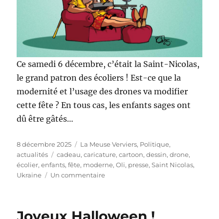
Ce samedi 6 décembre, c’était la Saint-Nicolas,
le grand patron des écoliers ! Est-ce que la
modernité et l’usage des drones va modifier
cette fête ? En tous cas, les enfants sages ont
dû être gâtés…
Publié
Catégories
8 décembre 2025
La Meuse Verviers
,
Politique,
le
Étiquettes
actualités
cadeau
,
caricature
,
cartoon
,
dessin
,
drone
,
écolier
,
enfants
,
fête
,
moderne
,
Oli
,
presse
,
Saint Nicolas
,
sur
Ukraine
Un commentaire
Ô
grand
Saint-
Joyeux Halloween !
Nicolas