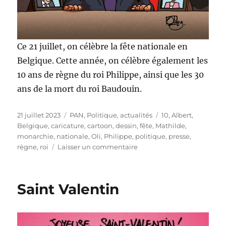
Ce 21 juillet, on célèbre la fête nationale en
Belgique. Cette année, on célèbre également les
10 ans de règne du roi Philippe, ainsi que les 30
ans de la mort du roi Baudouin.
Publié
Catégories
Étiquettes
21 juillet 2023
PAN
,
Politique, actualités
10
,
Albert
,
le
Belgique
,
caricature
,
cartoon
,
dessin
,
fête
,
Mathilde
,
monarchie
,
nationale
,
Oli
,
Philippe
,
politique
,
presse
,
sur
règne
,
roi
Laisser un commentaire
Bonne
fête
nationale
Saint Valentin
!