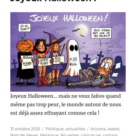
Joyeux Halloween… mais ne vous faites quand
même pas trop peur, le monde autour de nous
est déjà assez effrayant comme cela !
Publié
Catégories
Étiquettes
31 octobre 2025
Politique, actualités
Arizona
,
assets
,
le
Bart de Wever
,
Belgique
,
Bruxelles
,
caricature
,
cartoon
,