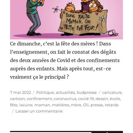
Ce dimanche, c’est la fête des mères ! Dans
l’enseignement, on fait le constat des dégâts
des deux années de Covid et des confinements
auprès des enfants. Mais après tout, est-ce
vraiment ça le principal ?
Publié
Catégories
Étiquettes
7 mai 2022
Politique, actualités
,
Sudpresse
caricature
,
le
cartoon
,
confinement
,
coronavirus
,
covid-19
,
dessin
,
école
,
fête
,
lacune
,
maman
,
matières
,
mère
,
Oli
,
presse
,
retards
sur
Laisser un commentaire
Bonne
fête
maman