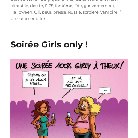
citrouille
,
dessin
,
F-35
,
fantôme
,
fête
,
gouvernement
,
Halloween
,
Oli
,
peur
,
presse
,
Russie
,
sorcière
,
vampire
sur
Un commentaire
Joyeux
Halloween
!
Soirée Girls only !