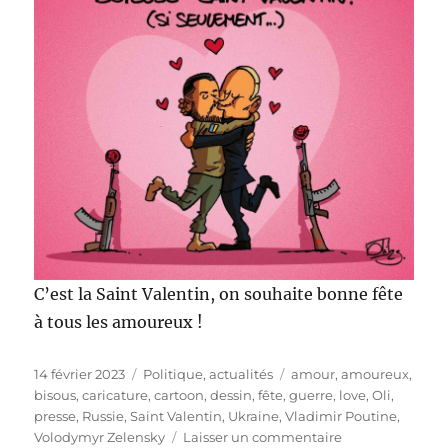
C’est la Saint Valentin, on souhaite bonne fête
à tous les amoureux !
Publié
Catégories
Étiquettes
14 février 2023
Politique, actualités
amour
,
amoureux
,
le
bisous
,
caricature
,
cartoon
,
dessin
,
fête
,
guerre
,
love
,
Oli
,
presse
,
Russie
,
Saint Valentin
,
Ukraine
,
Vladimir Poutine
,
sur
Volodymyr Zelensky
Laisser un commentaire