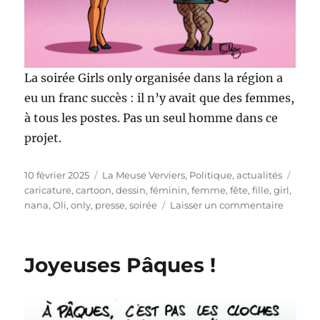
La soirée Girls only organisée dans la région a
eu un franc succès : il n’y avait que des femmes,
à tous les postes. Pas un seul homme dans ce
projet.
Publié
Catégories
Étiqu
10 février 2025
La Meuse Verviers
,
Politique, actualités
le
caricature
,
cartoon
,
dessin
,
féminin
,
femme
,
fête
,
fille
,
girl
,
sur
nana
,
Oli
,
only
,
presse
,
soirée
Laisser un commentaire
Soirée
Girls
only
Joyeuses Pâques !
!