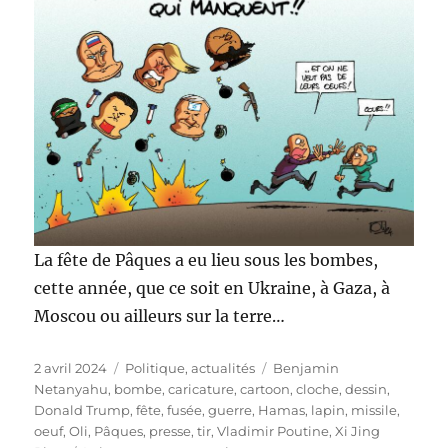
La fête de Pâques a eu lieu sous les bombes,
cette année, que ce soit en Ukraine, à Gaza, à
Moscou ou ailleurs sur la terre…
Publié
Catégories
Étiquettes
2 avril 2024
Politique, actualités
Benjamin
le
Netanyahu
,
bombe
,
caricature
,
cartoon
,
cloche
,
dessin
,
Donald Trump
,
fête
,
fusée
,
guerre
,
Hamas
,
lapin
,
missile
,
oeuf
,
Oli
,
Pâques
,
presse
,
tir
,
Vladimir Poutine
,
Xi Jing