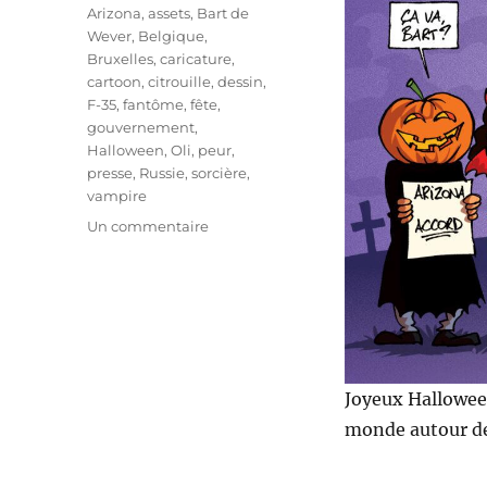
Étiquettes
Arizona
,
assets
,
Bart de
Wever
,
Belgique
,
Bruxelles
,
caricature
,
cartoon
,
citrouille
,
dessin
,
F-35
,
fantôme
,
fête
,
gouvernement
,
Halloween
,
Oli
,
peur
,
presse
,
Russie
,
sorcière
,
vampire
sur
Un commentaire
Joyeux
Halloween
!
Joyeux Hallowee
monde autour de