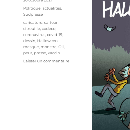
26 octobre 2021
le
Catégories
Politique, actualités
,
Sudpresse
Étiquettes
caricature
,
cartoon
,
citrouille
,
codeco
,
coronavirus
,
covid-19
,
dessin
,
Halloween
,
masque
,
monstre
,
Oli
,
peur
,
presse
,
vaccin
sur
Laisser un commentaire
Les
masques
d’Halloween