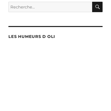
RE
Recherche
pour :
LES HUMEURS D OLI