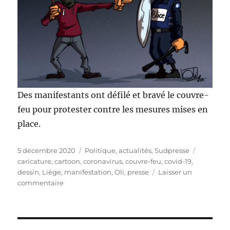
Des manifestants ont défilé et bravé le couvre-
feu pour protester contre les mesures mises en
place.
Publié
Catégories
Étiquette
5 décembre 2020
Politique, actualités
,
Sudpresse
le
caricature
,
cartoon
,
coronavirus
,
couvre-feu
,
covid-19
,
dessin
,
Liège
,
manifestation
,
Oli
,
presse
Laisser un
sur
commentaire
Manifestations
liégeoises