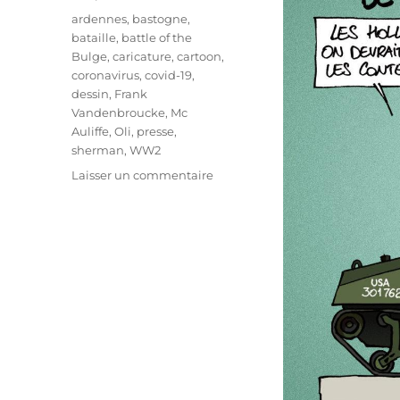
Étiquettes
ardennes
,
bastogne
,
bataille
,
battle of the
Bulge
,
caricature
,
cartoon
,
coronavirus
,
covid-19
,
dessin
,
Frank
Vandenbroucke
,
Mc
Auliffe
,
Oli
,
presse
,
sherman
,
WW2
sur
Laisser un commentaire
La
bataille
des
Ardennes