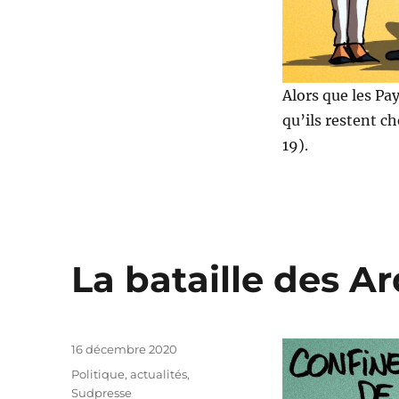
Alors que les Pa
qu’ils restent c
19).
La bataille des A
Publié
16 décembre 2020
le
Catégories
Politique, actualités
,
Sudpresse