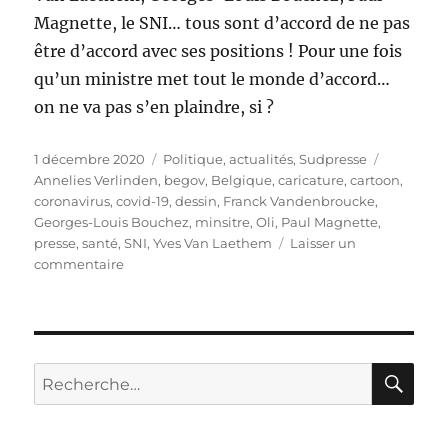
Magnette, le SNI… tous sont d’accord de ne pas
être d’accord avec ses positions ! Pour une fois
qu’un ministre met tout le monde d’accord…
on ne va pas s’en plaindre, si ?
Publié
Catégories
Étiquette
1 décembre 2020
Politique, actualités
,
Sudpresse
le
Annelies Verlinden
,
begov
,
Belgique
,
caricature
,
cartoon
,
coronavirus
,
covid-19
,
dessin
,
Franck Vandenbroucke
,
Georges-Louis Bouchez
,
minsitre
,
Oli
,
Paul Magnette
,
presse
,
santé
,
SNI
,
Yves Van Laethem
Laisser un
sur
commentaire
Vandenbroucke
fédère…
RE
Recherche
pour :