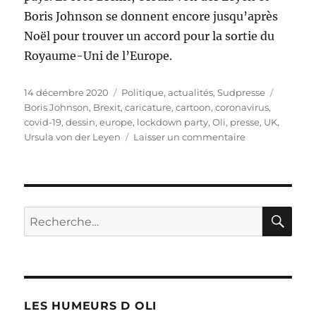
Boris Johnson se donnent encore jusqu’après
Noël pour trouver un accord pour la sortie du
Royaume-Uni de l’Europe.
Publié
Catégories
Étiquett
14 décembre 2020
Politique, actualités
,
Sudpresse
le
Boris Johnson
,
Brexit
,
caricature
,
cartoon
,
coronavirus
,
covid-19
,
dessin
,
europe
,
lockdown party
,
Oli
,
presse
,
UK
,
sur
Ursula von der Leyen
Laisser un commentaire
Lockdown
party
RE
Recherche
pour :
LES HUMEURS D OLI