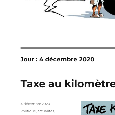
Jour :
4 décembre 2020
Taxe au kilomètre
Publié
4 décembre 2020
le
Catégories
Politique, actualités
,