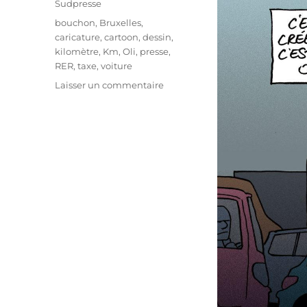
Sudpresse
Étiquettes
bouchon
,
Bruxelles
,
caricature
,
cartoon
,
dessin
,
kilomètre
,
Km
,
Oli
,
presse
,
RER
,
taxe
,
voiture
sur
Laisser un commentaire
Taxe
au
kilomètre
à
Bruxelles