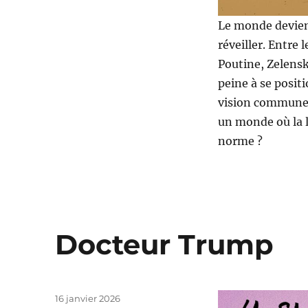
Le monde devient
réveiller. Entre 
Poutine, Zelensk
peine à se posit
vision commune… 
un monde où la 
norme ?
Docteur Trump
Publié
16 janvier 2026