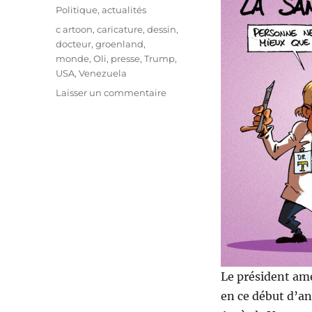
le
Catégories
Politique, actualités
Étiquettes
c artoon
,
caricature
,
dessin
,
docteur
,
groenland
,
monde
,
Oli
,
presse
,
Trump
,
USA
,
Venezuela
sur
Laisser un commentaire
Docteur
Trump
Le président amé
en ce début d’an