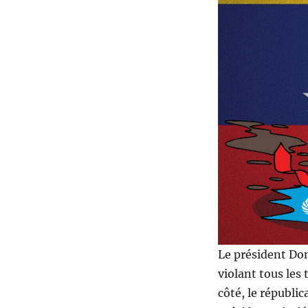
roue
libre
!
Le président Don
violant tous les
côté, le républi