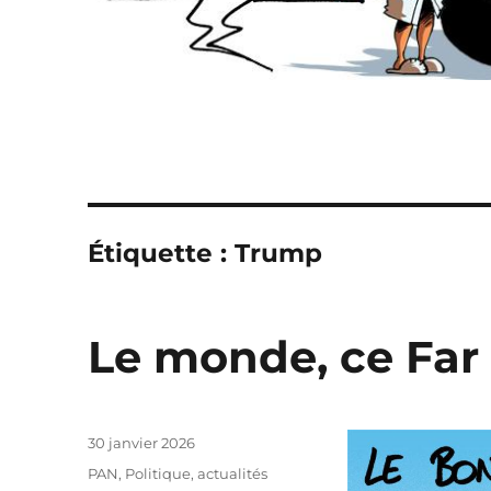
Étiquette :
Trump
Le monde, ce Far
Publié
30 janvier 2026
le
Catégories
PAN
,
Politique, actualités