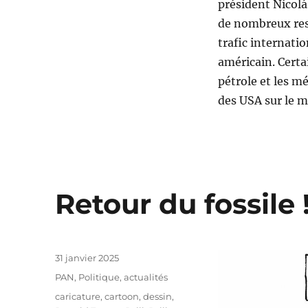
président Nicolá
de nombreux ress
trafic internati
américain. Certa
pétrole et les m
des USA sur le 
Retour du fossile 
Publié
31 janvier 2025
le
Catégories
PAN
,
Politique, actualités
Étiquettes
caricature
,
cartoon
,
dessin
,