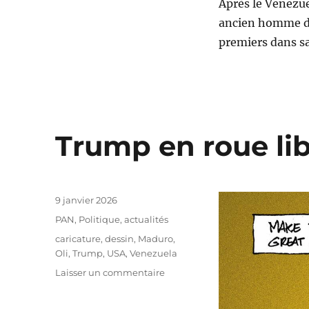
Après le Venezue
ancien homme d’a
premiers dans s
Trump en roue lib
Publié
9 janvier 2026
le
Catégories
PAN
,
Politique, actualités
Étiquettes
caricature
,
dessin
,
Maduro
,
Oli
,
Trump
,
USA
,
Venezuela
sur
Laisser un commentaire
Trump
en