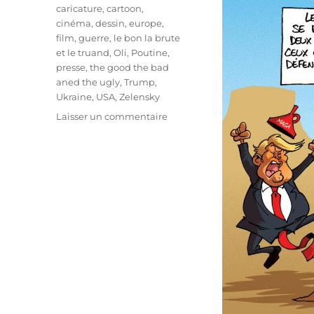
Étiquettes
caricature
,
cartoon
,
cinéma
,
dessin
,
europe
,
film
,
guerre
,
le bon la brute
et le truand
,
Oli
,
Poutine
,
presse
,
the good the bad
aned the ugly
,
Trump
,
Ukraine
,
USA
,
Zelensky
sur
Laisser un commentaire
Le
monde,
ce
Far
West
!