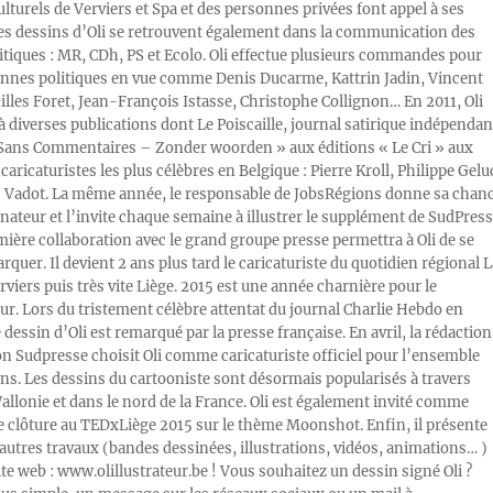
ulturels de Verviers et Spa et des personnes privées font appel à ses
Les dessins d’Oli se retrouvent également dans la communication des
litiques : MR, CDh, PS et Ecolo. Oli effectue plusieurs commandes pour
nnes politiques en vue comme Denis Ducarme, Kattrin Jadin, Vincent
illes Foret, Jean-François Istasse, Christophe Collignon… En 2011, Oli
 à diverses publications dont Le Poiscaille, journal satirique indépendan
« Sans Commentaires – Zonder woorden » aux éditions « Le Cri » aux
caricaturistes les plus célèbres en Belgique : Pierre Kroll, Philippe Gelu
s Vadot. La même année, le responsable de JobsRégions donne sa chan
inateur et l’invite chaque semaine à illustrer le supplément de SudPress
mière collaboration avec le grand groupe presse permettra à Oli de se
rquer. Il devient 2 ans plus tard le caricaturiste du quotidien régional L
viers puis très vite Liège. 2015 est une année charnière pour le
ur. Lors du tristement célèbre attentat du journal Charlie Hebdo en
e dessin d’Oli est remarqué par la presse française. En avril, la rédaction
ion Sudpresse choisit Oli comme caricaturiste officiel pour l’ensemble
ons. Les dessins du cartooniste sont désormais popularisés à travers
Wallonie et dans le nord de la France. Oli est également invité comme
e clôture au TEDxLiège 2015 sur le thème Moonshot. Enfin, il présente
autres travaux (bandes dessinées, illustrations, vidéos, animations… )
ite web : www.olillustrateur.be ! Vous souhaitez un dessin signé Oli ?