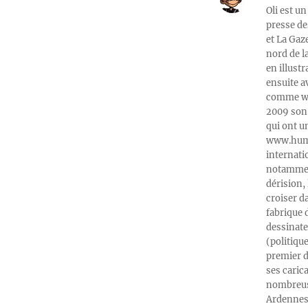
Oli est un
presse de
et La Gaz
nord de l
en illust
ensuite a
comme web
2009 son 
qui ont u
www.humeu
internati
notamment
dérision, 
croiser d
fabrique 
dessinate
(politiqu
premier d
ses caric
nombreuse
Ardennes-