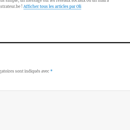
lus simple, un message sur les réseaux sociaux ou un mail à
ustrateur.be !
Afficher tous les articles par Oli
gatoires sont indiqués avec
*