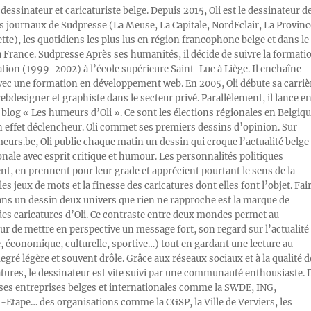
 dessinateur et caricaturiste belge. Depuis 2015, Oli est le dessinateur d
s journaux de Sudpresse (La Meuse, La Capitale, NordEclair, La Provinc
ette), les quotidiens les plus lus en région francophone belge et dans le
a France. Sudpresse Après ses humanités, il décide de suivre la formati
ration (1999-2002) à l’école supérieure Saint-Luc à Liège. Il enchaîne
vec une formation en développement web. En 2005, Oli débute sa carriè
designer et graphiste dans le secteur privé. Parallèlement, il lance e
blog « Les humeurs d’Oli ». Ce sont les élections régionales en Belgiq
n effet déclencheur. Oli commet ses premiers dessins d’opinion. Sur
rs.be, Oli publie chaque matin un dessin qui croque l’actualité belge 
onale avec esprit critique et humour. Les personnalités politiques
, en prennent pour leur grade et apprécient pourtant le sens de la
les jeux de mots et la finesse des caricatures dont elles font l’objet. Fai
ans un dessin deux univers que rien ne rapproche est la marque de
des caricatures d’Oli. Ce contraste entre deux mondes permet au
ur de mettre en perspective un message fort, son regard sur l’actualité
e, économique, culturelle, sportive…) tout en gardant une lecture au
egré légère et souvent drôle. Grâce aux réseaux sociaux et à la qualité d
atures, le dessinateur est vite suivi par une communauté enthousiaste. 
s entreprises belges et internationales comme la SWDE, ING,
Etape… des organisations comme la CGSP, la Ville de Verviers, les