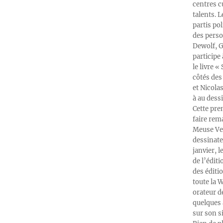
centres c
talents. 
partis po
des perso
Dewolf, G
participe
le livre 
côtés des 
et Nicola
à au dess
Cette pre
faire rema
Meuse Ver
dessinate
janvier, l
de l’édit
des éditi
toute la 
orateur d
quelques 
sur son s