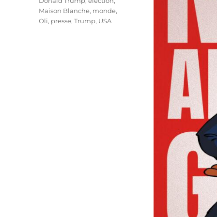
Donald Trump
,
élection
,
Maison Blanche
,
monde
,
Oli
,
presse
,
Trump
,
USA