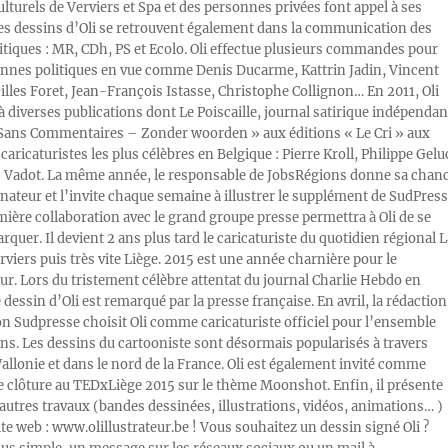
ulturels de Verviers et Spa et des personnes privées font appel à ses
Les dessins d’Oli se retrouvent également dans la communication des
litiques : MR, CDh, PS et Ecolo. Oli effectue plusieurs commandes pour
nnes politiques en vue comme Denis Ducarme, Kattrin Jadin, Vincent
illes Foret, Jean-François Istasse, Christophe Collignon… En 2011, Oli
 à diverses publications dont Le Poiscaille, journal satirique indépendan
« Sans Commentaires – Zonder woorden » aux éditions « Le Cri » aux
caricaturistes les plus célèbres en Belgique : Pierre Kroll, Philippe Gelu
s Vadot. La même année, le responsable de JobsRégions donne sa chan
inateur et l’invite chaque semaine à illustrer le supplément de SudPress
mière collaboration avec le grand groupe presse permettra à Oli de se
rquer. Il devient 2 ans plus tard le caricaturiste du quotidien régional L
viers puis très vite Liège. 2015 est une année charnière pour le
ur. Lors du tristement célèbre attentat du journal Charlie Hebdo en
e dessin d’Oli est remarqué par la presse française. En avril, la rédaction
ion Sudpresse choisit Oli comme caricaturiste officiel pour l’ensemble
ons. Les dessins du cartooniste sont désormais popularisés à travers
Wallonie et dans le nord de la France. Oli est également invité comme
e clôture au TEDxLiège 2015 sur le thème Moonshot. Enfin, il présente
autres travaux (bandes dessinées, illustrations, vidéos, animations… )
ite web : www.olillustrateur.be ! Vous souhaitez un dessin signé Oli ?