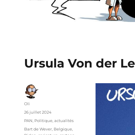
Ursula Von der Le
Auteur
Oli
Publié
26 juillet 2024
le
Catégories
PAN
,
Politique, actualités
Étiquettes
Bart de Wever
,
Belgique
,