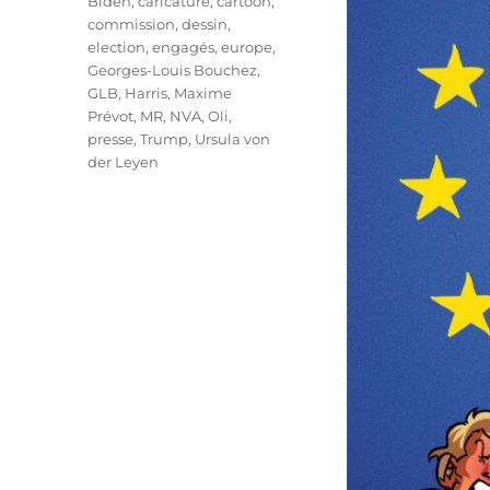
Biden
,
caricature
,
cartoon
,
commission
,
dessin
,
election
,
engagés
,
europe
,
Georges-Louis Bouchez
,
GLB
,
Harris
,
Maxime
Prévot
,
MR
,
NVA
,
Oli
,
presse
,
Trump
,
Ursula von
der Leyen