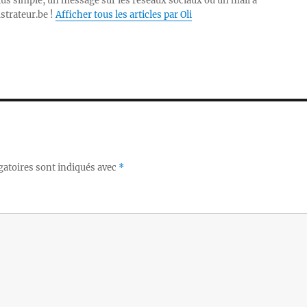
lus simple, un message sur les réseaux sociaux ou un mail à
ustrateur.be !
Afficher tous les articles par Oli
gatoires sont indiqués avec
*