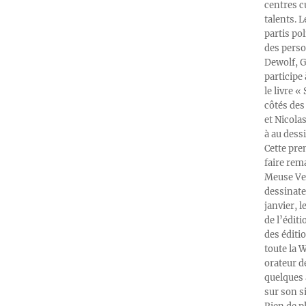
centres c
talents. 
partis po
des perso
Dewolf, G
participe
le livre 
côtés des 
et Nicola
à au dess
Cette pre
faire rema
Meuse Ver
dessinate
janvier, l
de l’édit
des éditi
toute la 
orateur d
quelques 
sur son s