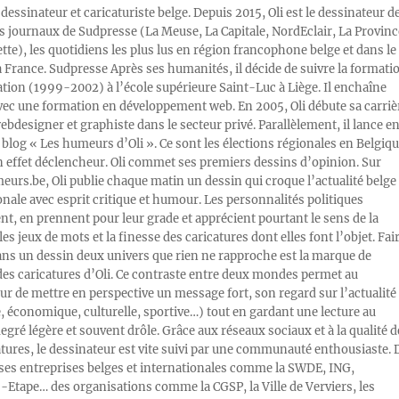
 dessinateur et caricaturiste belge. Depuis 2015, Oli est le dessinateur d
s journaux de Sudpresse (La Meuse, La Capitale, NordEclair, La Provinc
ette), les quotidiens les plus lus en région francophone belge et dans le
a France. Sudpresse Après ses humanités, il décide de suivre la formati
ration (1999-2002) à l’école supérieure Saint-Luc à Liège. Il enchaîne
vec une formation en développement web. En 2005, Oli débute sa carriè
designer et graphiste dans le secteur privé. Parallèlement, il lance e
blog « Les humeurs d’Oli ». Ce sont les élections régionales en Belgiq
n effet déclencheur. Oli commet ses premiers dessins d’opinion. Sur
rs.be, Oli publie chaque matin un dessin qui croque l’actualité belge 
onale avec esprit critique et humour. Les personnalités politiques
, en prennent pour leur grade et apprécient pourtant le sens de la
les jeux de mots et la finesse des caricatures dont elles font l’objet. Fai
ans un dessin deux univers que rien ne rapproche est la marque de
des caricatures d’Oli. Ce contraste entre deux mondes permet au
ur de mettre en perspective un message fort, son regard sur l’actualité
e, économique, culturelle, sportive…) tout en gardant une lecture au
egré légère et souvent drôle. Grâce aux réseaux sociaux et à la qualité d
atures, le dessinateur est vite suivi par une communauté enthousiaste. 
s entreprises belges et internationales comme la SWDE, ING,
Etape… des organisations comme la CGSP, la Ville de Verviers, les