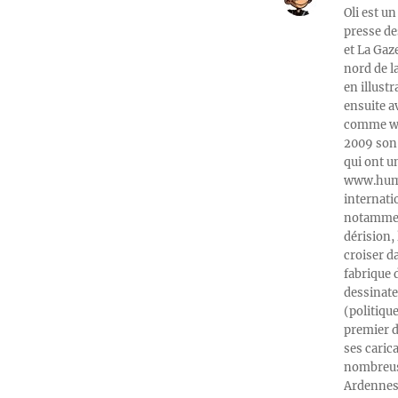
Oli est un
presse de
et La Gaz
nord de l
en illust
ensuite a
comme web
2009 son 
qui ont u
www.humeu
internati
notamment
dérision, 
croiser d
fabrique 
dessinate
(politiqu
premier d
ses caric
nombreuse
Ardennes-