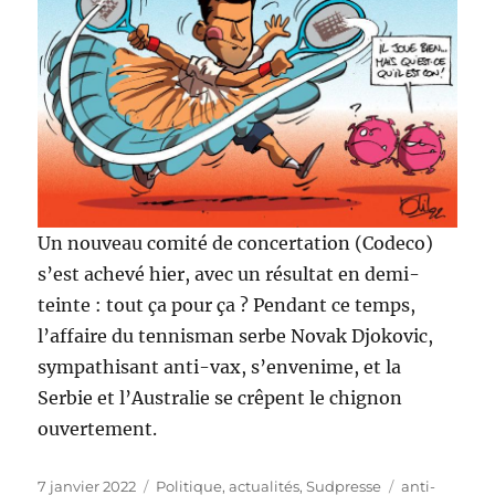
Un nouveau comité de concertation (Codeco)
s’est achevé hier, avec un résultat en demi-
teinte : tout ça pour ça ? Pendant ce temps,
l’affaire du tennisman serbe Novak Djokovic,
sympathisant anti-vax, s’envenime, et la
Serbie et l’Australie se crêpent le chignon
ouvertement.
Publié
Catégories
Étiquettes
7 janvier 2022
Politique, actualités
,
Sudpresse
anti-