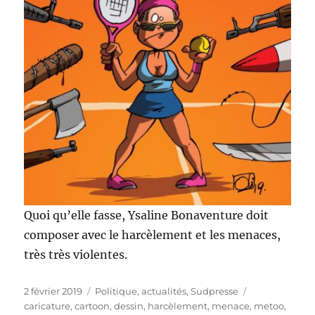
Quoi qu’elle fasse, Ysaline Bonaventure doit
composer avec le harcèlement et les menaces,
très très violentes.
Publié
Catégories
Étiquettes
2 février 2019
Politique, actualités
,
Sudpresse
le
caricature
,
cartoon
,
dessin
,
harcèlement
,
menace
,
metoo
,