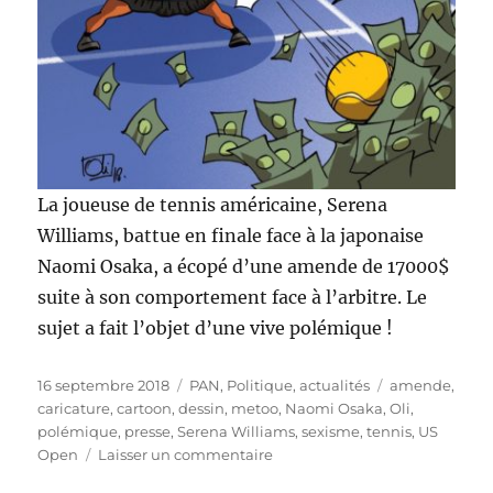
La joueuse de tennis américaine, Serena
Williams, battue en finale face à la japonaise
Naomi Osaka, a écopé d’une amende de 17000$
suite à son comportement face à l’arbitre. Le
sujet a fait l’objet d’une vive polémique !
Publié
Catégories
Étiquettes
16 septembre 2018
PAN
,
Politique, actualités
amende
,
le
caricature
,
cartoon
,
dessin
,
metoo
,
Naomi Osaka
,
Oli
,
polémique
,
presse
,
Serena Williams
,
sexisme
,
tennis
,
US
sur
Open
Laisser un commentaire
Serena