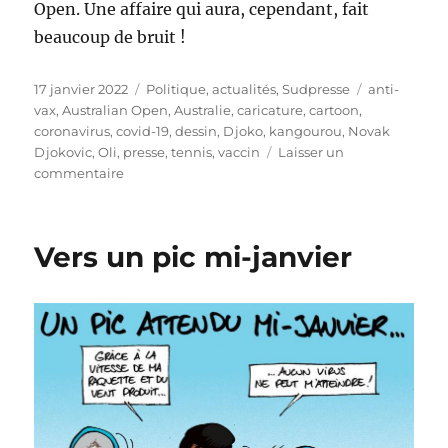
Open. Une affaire qui aura, cependant, fait
beaucoup de bruit !
Publié
Catégories
Étiquettes
17 janvier 2022
Politique, actualités
,
Sudpresse
anti-
le
vax
,
Australian Open
,
Australie
,
caricature
,
cartoon
,
coronavirus
,
covid-19
,
dessin
,
Djoko
,
kangourou
,
Novak
Djokovic
,
Oli
,
presse
,
tennis
,
vaccin
Laisser un
sur
commentaire
Fin
de
partie
Vers un pic mi-janvier
pour
Djokovic