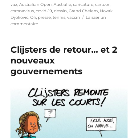
le
vax
,
Australian Open
,
Australie
,
caricature
,
cartoon
,
coronavirus
,
covid-19
,
dessin
,
Grand Chelem
,
Novak
Djokovic
,
Oli
,
presse
,
tennis
,
vaccin
Laisser un
sur
commentaire
Novak
Djokovic,
privilégié
Clijsters de retour… et 2
?
nouveaux
gouvernements