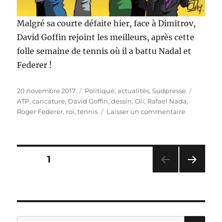
Malgré sa courte défaite hier, face à Dimitrov,
David Goffin rejoint les meilleurs, après cette
folle semaine de tennis où il a battu Nadal et
Federer !
Publié
Catégories
Étiquett
20 novembre 2017
Politique, actualités
,
Sudpresse
le
ATP
,
caricature
,
David Goffin
,
dessin
,
Oli
,
Rafael Nada
,
sur
Roger Federer
,
roi
,
tennis
Laisser un commentaire
David
Goffin
parmi
les
Pagination
PAGE
1
meilleurs
!
PAG
des
E
SUIV
publications
ANT
E
RE