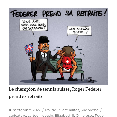
Le champion de tennis suisse, Roger Federer,
prend sa retraite !
Publié
Catégories
Étiquet
16 septembre 2022
Politique, actualités
,
Sudpresse
le
caricature
,
cartoon
,
dessin
,
Elizabeth II
,
Oli
,
presse
,
Roger