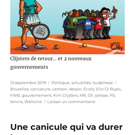
Clijsters de retour… et 2 nouveaux
gouvernements
Publié
Catégories
Étiquett
13 septembre 2019
Politique, actualités
,
Sudpresse
le
Bruxelles
,
caricature
,
cartoon
,
dessin
,
Ecolo
,
Elio Di Rupo
,
FWB
,
gouvernement
,
Kim Clijsters
,
MR
,
Oli
,
presse
,
PS
,
sur
tennis
,
Wallonie
Laisser un commentaire
Clijsters
de
retour…
Une canicule qui va durer
et
2