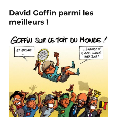
à
l’US
David Goffin parmi les
Open
meilleurs !