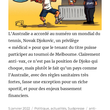
L’Australie a accordé au numéro un mondial du
tennis, Novak Djokovic, un privilège
« médical » pour que le tenant du titre puisse
participer au tournoi de Melbourne. Clairement
anti-vax, ce n’est pas la position de Djoko qui
choque, mais plutôt le fait qu’un pays comme
l’Australie, avec des règles sanitaires très
fortes, fasse une exception pour un riche
sportif, et pour des enjeux bassement
financiers.
Publié
Catégories
Étiquettes
5 janvier 2022
Politique, actualités
,
Sudpresse
anti-