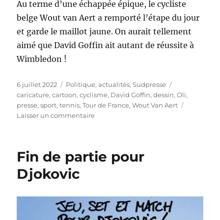
Au terme d’une échappée épique, le cycliste
belge Wout van Aert a remporté l’étape du jour
et garde le maillot jaune. On aurait tellement
aimé que David Goffin ait autant de réussite à
Wimbledon !
Publié
Catégories
Étiquettes
6 juillet 2022
Politique, actualités
,
Sudpresse
le
caricature
,
cartoon
,
cyclisme
,
David Goffin
,
dessin
,
Oli
,
presse
,
sport
,
tennis
,
Tour de France
,
Wout Van Aert
sur
Laisser un commentaire
Van
Aert
reste
Fin de partie pour
en
jaune
Djokovic
!