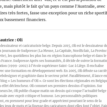
, mais plutôt le fait qu’un pays comme l’Australie, avec
ires très fortes, fasse une exception pour un riche sportif
ux bassement financiers.
autrice :
Oli
 dessinateur et caricaturiste belge. Depuis 2015, Oli est le dessinateur d
s journaux de Sudpresse (La Meuse, La Capitale, NordEclair, La Provinc
ette), les quotidiens les plus lus en région francophone belge et dans le
a France. Sudpresse Après ses humanités, il décide de suivre la formati
ration (1999-2002) à l’école supérieure Saint-Luc à Liège. Il enchaîne
vec une formation en développement web. En 2005, Oli débute sa carriè
designer et graphiste dans le secteur privé. Parallèlement, il lance e
blog « Les humeurs d’Oli ». Ce sont les élections régionales en Belgiq
n effet déclencheur. Oli commet ses premiers dessins d’opinion. Sur
rs.be, Oli publie chaque matin un dessin qui croque l’actualité belge 
onale avec esprit critique et humour. Les personnalités politiques
, en prennent pour leur grade et apprécient pourtant le sens de la
les jeux de mots et la finesse des caricatures dont elles font l’objet. Fai