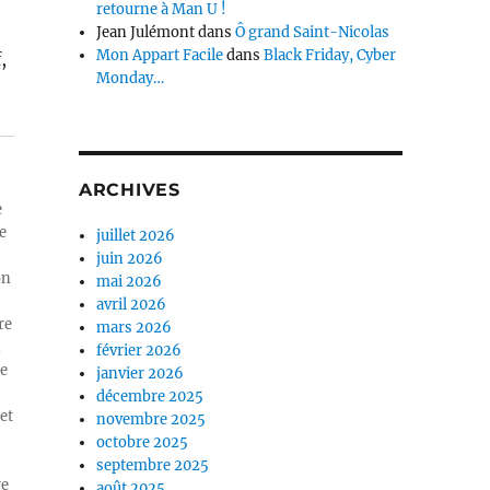
retourne à Man U !
Jean Julémont
dans
Ô grand Saint-Nicolas
Mon Appart Facile
dans
Black Friday, Cyber
,
Monday…
ARCHIVES
e
e
juillet 2026
juin 2026
on
mai 2026
avril 2026
re
mars 2026
n
février 2026
ue
janvier 2026
décembre 2025
et
novembre 2025
octobre 2025
septembre 2025
re
août 2025