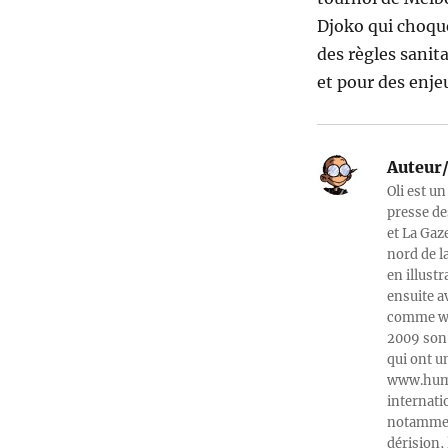
Djoko qui choque
des règles sanita
et pour des enje
Auteur/
Oli est un
presse de
et La Gaz
nord de l
en illust
ensuite a
comme web
2009 son 
qui ont u
www.humeu
internati
notamment
dérision, 