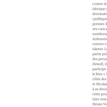
croiser d
fabrique 
dessinate
(politiqu
premier d
ses caric
nombreuse
Ardennes-
centres c
talents. 
partis po
des perso
Dewolf, G
participe
le livre 
côtés des 
et Nicola
à au dess
Cette pre
faire rema
Meuse Ver