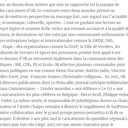
ans un dessin deux univers que rien ne rapproche est la marque de
des caricatures d’Oli. Ce contraste entre deux mondes permet au
ur de mettre en perspective un message fort, son regard sur l’actualité
e, économique, culturelle, sportive…) tout en gardant une lecture au
egré légère et souvent drôle. Grâce aux réseaux sociaux et à la qualité d
atures, le dessinateur est vite suivi par une communauté enthousiaste. 
s entreprises belges et internationales comme la SWDE, ING,
Etape… des organisations comme la CGSP, la Ville de Verviers, les
ulturels de Verviers et Spa et des personnes privées font appel à ses
Les dessins d’Oli se retrouvent également dans la communication des
litiques : MR, CDh, PS et Ecolo. Oli effectue plusieurs commandes pour
nnes politiques en vue comme Denis Ducarme, Kattrin Jadin, Vincent
illes Foret, Jean-François Istasse, Christophe Collignon… En 2011, Oli
 à diverses publications dont Le Poiscaille, journal satirique indépendan
« Sans Commentaires – Zonder woorden » aux éditions « Le Cri » aux
caricaturistes les plus célèbres en Belgique : Pierre Kroll, Philippe Gelu
s Vadot. La même année, le responsable de JobsRégions donne sa chan
inateur et l’invite chaque semaine à illustrer le supplément de SudPress
mière collaboration avec le grand groupe presse permettra à Oli de se
rquer. Il devient 2 ans plus tard le caricaturiste du quotidien régional L
viers puis très vite Liège. 2015 est une année charnière pour le