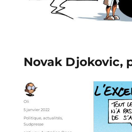
Novak Djokovic, p
Auteur
Oli
Publié
5 janvier 2022
le
Catégories
Politique, actualités
,
Sudpresse