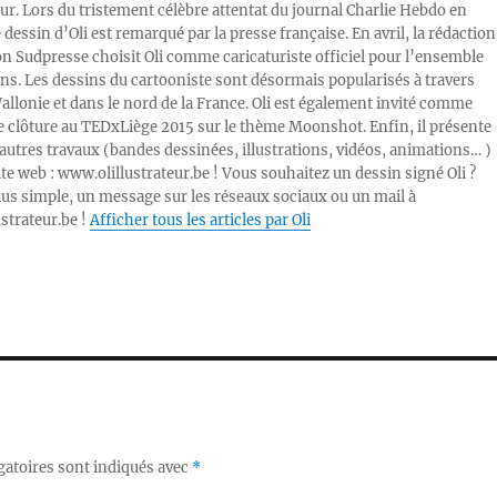
ur. Lors du tristement célèbre attentat du journal Charlie Hebdo en
e dessin d’Oli est remarqué par la presse française. En avril, la rédaction
ion Sudpresse choisit Oli comme caricaturiste officiel pour l’ensemble
ons. Les dessins du cartooniste sont désormais popularisés à travers
Wallonie et dans le nord de la France. Oli est également invité comme
e clôture au TEDxLiège 2015 sur le thème Moonshot. Enfin, il présente
autres travaux (bandes dessinées, illustrations, vidéos, animations… )
ite web : www.olillustrateur.be ! Vous souhaitez un dessin signé Oli ?
lus simple, un message sur les réseaux sociaux ou un mail à
ustrateur.be !
Afficher tous les articles par Oli
gatoires sont indiqués avec
*