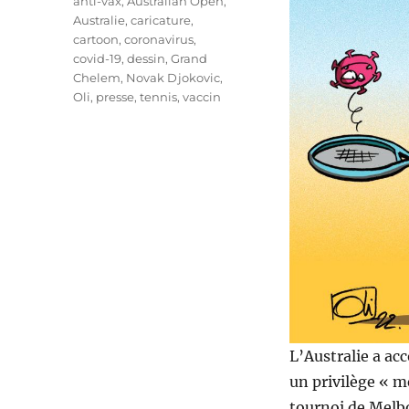
Étiquettes
anti-vax
,
Australian Open
,
Australie
,
caricature
,
cartoon
,
coronavirus
,
covid-19
,
dessin
,
Grand
Chelem
,
Novak Djokovic
,
Oli
,
presse
,
tennis
,
vaccin
L’Australie a a
un privilège « mé
tournoi de Melbo