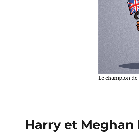
sa
retraite
!
Le champion de t
Harry et Meghan