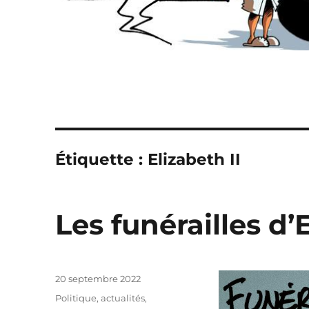
Étiquette :
Elizabeth II
Les funérailles d’E
Publié
20 septembre 2022
le
Catégories
Politique, actualités
,