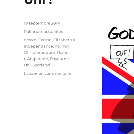
Publié
19 septembre 2014
le
Catégories
Politique, actualités
Étiquettes
dessin
,
Ecosse
,
Elizabeth II
,
indépendance
,
no
,
non
,
Oli
,
référundum
,
Reine
d'Angleterre
,
Royaume-
Uni
,
Scotland
sur
Laisser un commentaire
L’Ecosse
choisit
de
rester
au
Royaume-
Uni
!