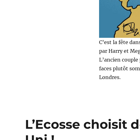
C’est la fête da
par Harry et Me
L’ancien couple p
faces plutôt som
Londres.
L’Ecosse choisit 
Uni !