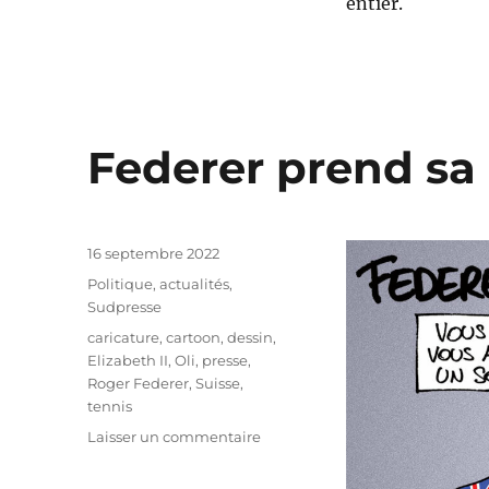
entier.
Federer prend sa r
Publié
16 septembre 2022
le
Catégories
Politique, actualités
,
Sudpresse
Étiquettes
caricature
,
cartoon
,
dessin
,
Elizabeth II
,
Oli
,
presse
,
Roger Federer
,
Suisse
,
tennis
sur
Laisser un commentaire
Federer
prend