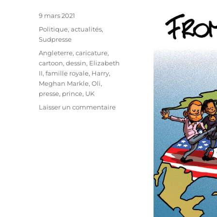
Publié
9 mars 2021
le
Catégories
Politique, actualités
,
Sudpresse
Étiquettes
Angleterre
,
caricature
,
cartoon
,
dessin
,
Elizabeth
II
,
famille royale
,
Harry
,
Meghan Markle
,
Oli
,
presse
,
prince
,
UK
sur
Laisser un commentaire
Harry
et
Meghan
lancent
une
bombe