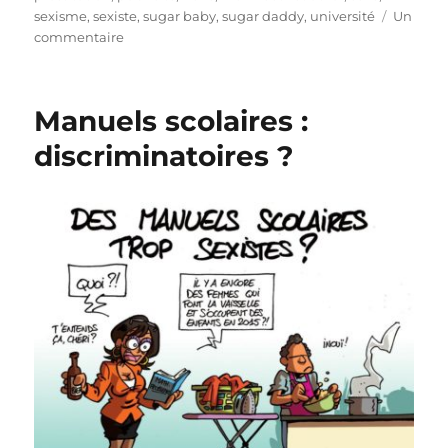
sexisme
,
sexiste
,
sugar baby
,
sugar daddy
,
université
Un
sur
commentaire
Rich
Meet
Beautiful
Manuels scolaires :
ou
la
discriminatoires ?
prostitution
déguisée
!