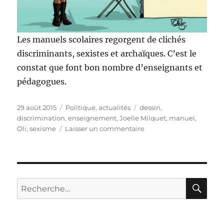
Les manuels scolaires regorgent de clichés
discriminants, sexistes et archaïques. C’est le
constat que font bon nombre d’enseignants et
pédagogues.
Publié
Catégories
Étiquettes
29 août 2015
Politique, actualités
dessin
,
le
discrimination
,
enseignement
,
Joelle Milquet
,
manuel
,
sur
Oli
,
sexisme
Laisser un commentaire
Manuels
scolaires
:
discriminatoires
?
RE
Recherche
pour :