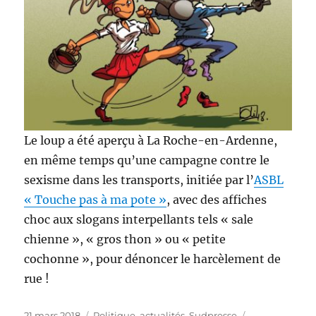
Le loup a été aperçu à La Roche-en-Ardenne,
en même temps qu’une campagne contre le
sexisme dans les transports, initiée par l’
ASBL
« Touche pas à ma pote »
, avec des affiches
choc aux slogans interpellants tels « s
ale
chienne », « gros thon » ou « petite
cochonne », pour dénoncer le harcèlement de
rue
!
Publié
Catégories
Étiquettes
21 mars 2018
Politique, actualités
,
Sudpresse