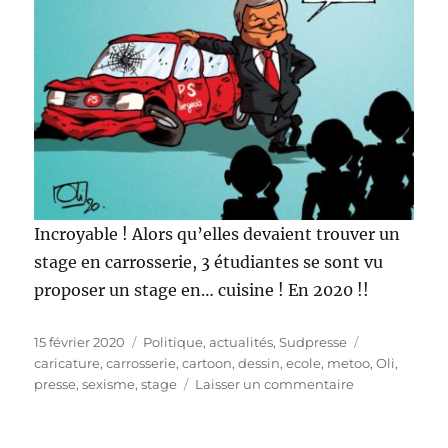
Incroyable ! Alors qu’elles devaient trouver un
stage en carrosserie, 3 étudiantes se sont vu
proposer un stage en… cuisine ! En 2020 !!
Publié
Catégories
Étiquettes
15 février 2020
Politique, actualités
,
Sudpresse
le
caricature
,
carrosserie
,
cartoon
,
dessin
,
ecole
,
metoo
,
Oli
,
sur
presse
,
sexisme
,
stage
Laisser un commentaire
Pas
de
carrosserie