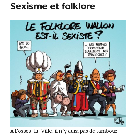
Sexisme et folklore
pour
les
filles
!
À Fosses-la-Ville, il n’y aura pas de tambour-