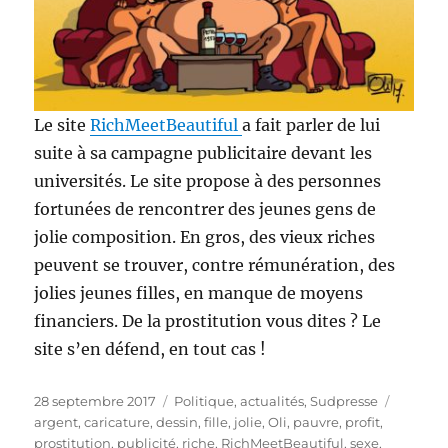
Le site
RichMeetBeautiful
a fait parler de lui
suite à sa campagne publicitaire devant les
universités. Le site propose à des personnes
fortunées de rencontrer des jeunes gens de
jolie composition. En gros, des vieux riches
peuvent se trouver, contre rémunération, des
jolies jeunes filles, en manque de moyens
financiers. De la prostitution vous dites ? Le
site s’en défend, en tout cas !
Publié
Catégories
Étiquet
28 septembre 2017
Politique, actualités
,
Sudpresse
le
argent
,
caricature
,
dessin
,
fille
,
jolie
,
Oli
,
pauvre
,
profit
,
prostitution
,
publicité
,
riche
,
RichMeetBeautiful
,
sexe
,