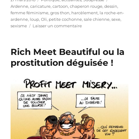
le
Ardenne
,
caricature
,
cartoon
,
chaperon rouge
,
dessin
,
femme féminisme
,
gros thon
,
harcèlement
,
la roche-en-
ardenne
,
loup
,
Oli
,
petite cochonne
,
sale chienne
,
sexe
,
sur
sexisme
Laisser un commentaire
Le
retour
du
Rich Meet Beautiful ou la
loup
en
prostitution déguisée !
Ardenne
!