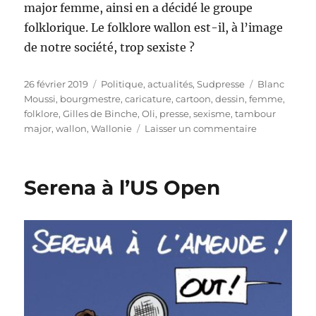
major femme, ainsi en a décidé le groupe
folklorique. Le folklore wallon est-il, à l’image
de notre société, trop sexiste ?
Publié
Catégories
Étiquettes
26 février 2019
Politique, actualités
,
Sudpresse
Blanc
le
Moussi
,
bourgmestre
,
caricature
,
cartoon
,
dessin
,
femme
,
folklore
,
Gilles de Binche
,
Oli
,
presse
,
sexisme
,
tambour
sur
major
,
wallon
,
Wallonie
Laisser un commentaire
Sexisme
et
folklore
Serena à l’US Open