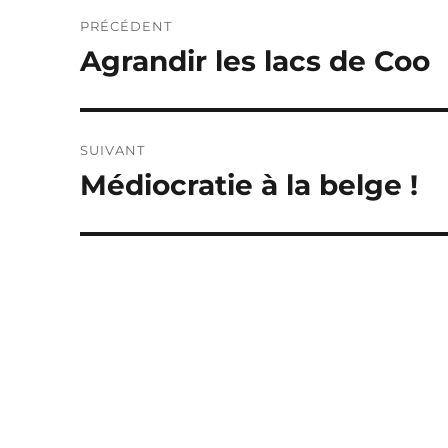
Navigation
PRÉCÉDENT
de
Agrandir les lacs de Coo
Publication
précédente :
l’article
SUIVANT
Médiocratie à la belge !
Publication
suivante :