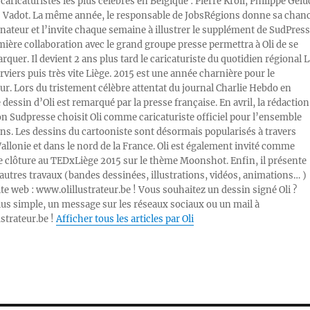
caricaturistes les plus célèbres en Belgique : Pierre Kroll, Philippe Gelu
s Vadot. La même année, le responsable de JobsRégions donne sa chan
inateur et l’invite chaque semaine à illustrer le supplément de SudPress
mière collaboration avec le grand groupe presse permettra à Oli de se
rquer. Il devient 2 ans plus tard le caricaturiste du quotidien régional L
viers puis très vite Liège. 2015 est une année charnière pour le
ur. Lors du tristement célèbre attentat du journal Charlie Hebdo en
e dessin d’Oli est remarqué par la presse française. En avril, la rédaction
ion Sudpresse choisit Oli comme caricaturiste officiel pour l’ensemble
ons. Les dessins du cartooniste sont désormais popularisés à travers
Wallonie et dans le nord de la France. Oli est également invité comme
e clôture au TEDxLiège 2015 sur le thème Moonshot. Enfin, il présente
autres travaux (bandes dessinées, illustrations, vidéos, animations… )
ite web : www.olillustrateur.be ! Vous souhaitez un dessin signé Oli ?
lus simple, un message sur les réseaux sociaux ou un mail à
ustrateur.be !
Afficher tous les articles par Oli