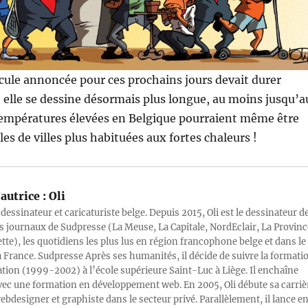
icule annoncée pour ces prochains jours devait durer
 elle se dessine désormais plus longue, au moins jusqu’a
empératures élevées en Belgique pourraient même être
les de villes plus habituées aux fortes chaleurs !
autrice :
Oli
 dessinateur et caricaturiste belge. Depuis 2015, Oli est le dessinateur d
s journaux de Sudpresse (La Meuse, La Capitale, NordEclair, La Provinc
ette), les quotidiens les plus lus en région francophone belge et dans le
a France. Sudpresse Après ses humanités, il décide de suivre la formati
ration (1999-2002) à l’école supérieure Saint-Luc à Liège. Il enchaîne
vec une formation en développement web. En 2005, Oli débute sa carriè
designer et graphiste dans le secteur privé. Parallèlement, il lance e