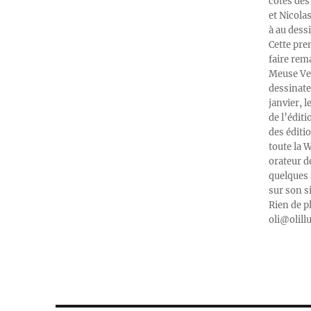
côtés des 
et Nicola
à au dess
Cette pre
faire rema
Meuse Ver
dessinate
janvier, l
de l’édit
des éditi
toute la 
orateur d
quelques 
sur son s
Rien de p
oli@olill