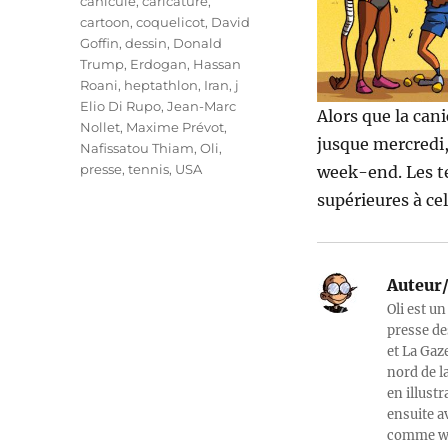
Étiquettes
canicule
,
caricature
,
cartoon
,
coquelicot
,
David
Goffin
,
dessin
,
Donald
Trump
,
Erdogan
,
Hassan
Roani
,
heptathlon
,
Iran
,
j
Elio Di Rupo
,
Jean-Marc
Alors que la can
Nollet
,
Maxime Prévot
,
jusque mercredi,
Nafissatou Thiam
,
Oli
,
presse
,
tennis
,
USA
week-end. Les t
supérieures à cel
Auteur/
Oli est un
presse de
et La Gaz
nord de l
en illust
ensuite a
comme web