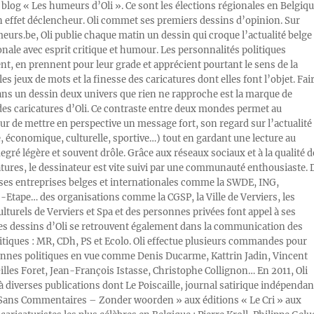
blog « Les humeurs d’Oli ». Ce sont les élections régionales en Belgiq
n effet déclencheur. Oli commet ses premiers dessins d’opinion. Sur
rs.be, Oli publie chaque matin un dessin qui croque l’actualité belge 
onale avec esprit critique et humour. Les personnalités politiques
, en prennent pour leur grade et apprécient pourtant le sens de la
les jeux de mots et la finesse des caricatures dont elles font l’objet. Fai
ans un dessin deux univers que rien ne rapproche est la marque de
des caricatures d’Oli. Ce contraste entre deux mondes permet au
ur de mettre en perspective un message fort, son regard sur l’actualité
e, économique, culturelle, sportive…) tout en gardant une lecture au
egré légère et souvent drôle. Grâce aux réseaux sociaux et à la qualité d
atures, le dessinateur est vite suivi par une communauté enthousiaste. 
s entreprises belges et internationales comme la SWDE, ING,
Etape… des organisations comme la CGSP, la Ville de Verviers, les
ulturels de Verviers et Spa et des personnes privées font appel à ses
Les dessins d’Oli se retrouvent également dans la communication des
litiques : MR, CDh, PS et Ecolo. Oli effectue plusieurs commandes pour
nnes politiques en vue comme Denis Ducarme, Kattrin Jadin, Vincent
illes Foret, Jean-François Istasse, Christophe Collignon… En 2011, Oli
 à diverses publications dont Le Poiscaille, journal satirique indépendan
« Sans Commentaires – Zonder woorden » aux éditions « Le Cri » aux