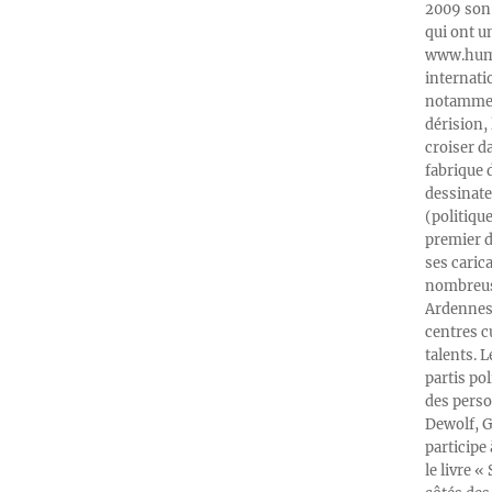
2009 son 
qui ont u
www.humeu
internati
notamment
dérision, 
croiser d
fabrique 
dessinate
(politiqu
premier d
ses caric
nombreuse
Ardennes-
centres c
talents. 
partis po
des perso
Dewolf, G
participe
le livre 