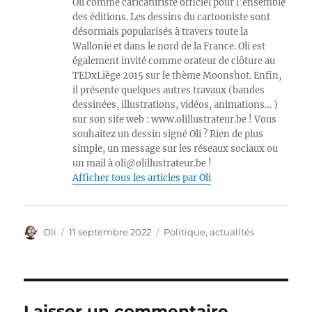
Oli comme caricaturiste officiel pour l’ensemble
des éditions. Les dessins du cartooniste sont
désormais popularisés à travers toute la
Wallonie et dans le nord de la France. Oli est
également invité comme orateur de clôture au
TEDxLiège 2015 sur le thème Moonshot. Enfin,
il présente quelques autres travaux (bandes
dessinées, illustrations, vidéos, animations… )
sur son site web : www.olillustrateur.be ! Vous
souhaitez un dessin signé Oli ? Rien de plus
simple, un message sur les réseaux sociaux ou
un mail à oli@olillustrateur.be !
Afficher tous les articles par Oli
Auteur
Publié
Catégories
Oli
11 septembre 2022
Politique, actualités
le
Laisser un commentaire