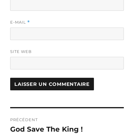
E-MAIL
*
SITE WEB
Navigation
PRÉCÉDENT
de
God Save The King !
Publication