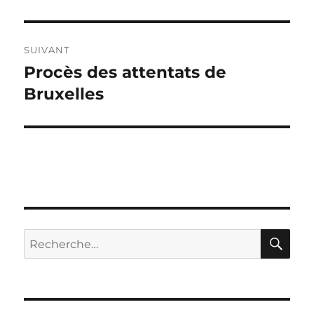
précédente :
l’article
SUIVANT
Procès des attentats de
Publication
suivante :
Bruxelles
RE
Recherche
pour :