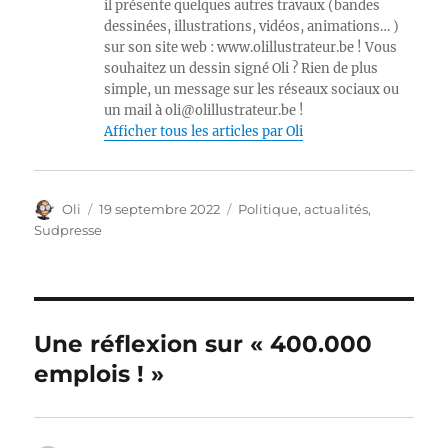
il présente quelques autres travaux (bandes
dessinées, illustrations, vidéos, animations… )
sur son site web : www.olillustrateur.be ! Vous
souhaitez un dessin signé Oli ? Rien de plus
simple, un message sur les réseaux sociaux ou
un mail à oli@olillustrateur.be !
Afficher tous les articles par Oli
Auteur
Publié
Catégories
Oli
19 septembre 2022
Politique, actualités
,
le
Sudpresse
Une réflexion sur « 400.000
emplois ! »