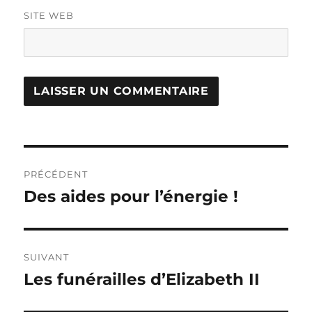
SITE WEB
Navigation
PRÉCÉDENT
de
Des aides pour l’énergie !
Publication
précédente :
l’article
SUIVANT
Les funérailles d’Elizabeth II
Publication
suivante :