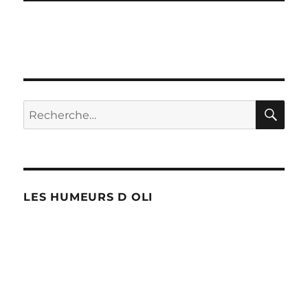
RE
Recherche
pour :
LES HUMEURS D OLI