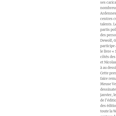
ses caric
nombreuse
Ardennes-
centres c
talents. 
partis po
des perso
Dewolf, G
participe
le livre 
côtés des 
et Nicola
à au dess
Cette pre
faire rema
Meuse Ver
dessinate
janvier, l
de l’édit
des éditi
toute la 