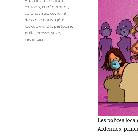
Étiquettes
Ardenne
,
caricature
,
cartoon
,
confinement
,
coronavirus
,
covid-19
,
dessin
,
e party
,
gête
,
lockdown
,
Oli
,
partouze
,
polic
,
presse
,
sexe
,
vacances
Les polices loca
Ardennes, princi