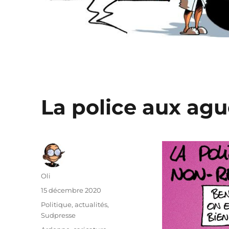
La police aux agu
Auteur
Oli
Publié
15 décembre 2020
le
Catégories
Politique, actualités
,
Sudpresse