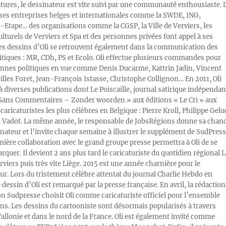
atures, le dessinateur est vite suivi par une communauté enthousiaste. 
s entreprises belges et internationales comme la SWDE, ING,
Etape… des organisations comme la CGSP, la Ville de Verviers, les
ulturels de Verviers et Spa et des personnes privées font appel à ses
Les dessins d’Oli se retrouvent également dans la communication des
litiques : MR, CDh, PS et Ecolo. Oli effectue plusieurs commandes pour
nnes politiques en vue comme Denis Ducarme, Kattrin Jadin, Vincent
illes Foret, Jean-François Istasse, Christophe Collignon… En 2011, Oli
 à diverses publications dont Le Poiscaille, journal satirique indépendan
« Sans Commentaires – Zonder woorden » aux éditions « Le Cri » aux
caricaturistes les plus célèbres en Belgique : Pierre Kroll, Philippe Gelu
s Vadot. La même année, le responsable de JobsRégions donne sa chan
inateur et l’invite chaque semaine à illustrer le supplément de SudPress
mière collaboration avec le grand groupe presse permettra à Oli de se
rquer. Il devient 2 ans plus tard le caricaturiste du quotidien régional L
viers puis très vite Liège. 2015 est une année charnière pour le
ur. Lors du tristement célèbre attentat du journal Charlie Hebdo en
e dessin d’Oli est remarqué par la presse française. En avril, la rédaction
ion Sudpresse choisit Oli comme caricaturiste officiel pour l’ensemble
ons. Les dessins du cartooniste sont désormais popularisés à travers
Wallonie et dans le nord de la France. Oli est également invité comme