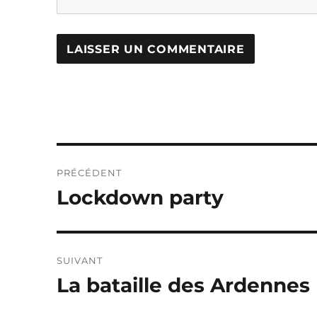
Navigation
PRÉCÉDENT
de
Lockdown party
Publication
précédente :
l’article
SUIVANT
La bataille des Ardennes
Publication
suivante :