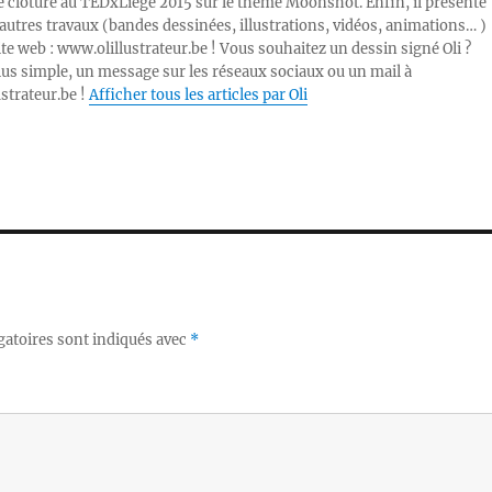
e clôture au TEDxLiège 2015 sur le thème Moonshot. Enfin, il présente
autres travaux (bandes dessinées, illustrations, vidéos, animations… )
ite web : www.olillustrateur.be ! Vous souhaitez un dessin signé Oli ?
lus simple, un message sur les réseaux sociaux ou un mail à
ustrateur.be !
Afficher tous les articles par Oli
gatoires sont indiqués avec
*