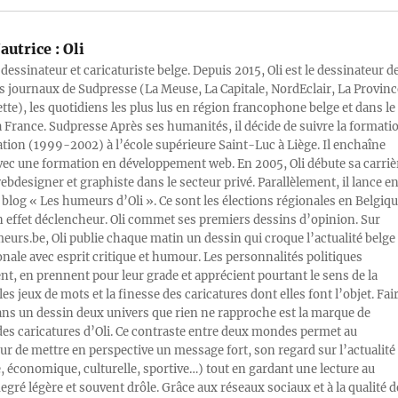
autrice :
Oli
 dessinateur et caricaturiste belge. Depuis 2015, Oli est le dessinateur d
s journaux de Sudpresse (La Meuse, La Capitale, NordEclair, La Provinc
ette), les quotidiens les plus lus en région francophone belge et dans le
a France. Sudpresse Après ses humanités, il décide de suivre la formati
ration (1999-2002) à l’école supérieure Saint-Luc à Liège. Il enchaîne
vec une formation en développement web. En 2005, Oli débute sa carriè
designer et graphiste dans le secteur privé. Parallèlement, il lance e
blog « Les humeurs d’Oli ». Ce sont les élections régionales en Belgiq
n effet déclencheur. Oli commet ses premiers dessins d’opinion. Sur
rs.be, Oli publie chaque matin un dessin qui croque l’actualité belge 
onale avec esprit critique et humour. Les personnalités politiques
, en prennent pour leur grade et apprécient pourtant le sens de la
les jeux de mots et la finesse des caricatures dont elles font l’objet. Fai
ans un dessin deux univers que rien ne rapproche est la marque de
des caricatures d’Oli. Ce contraste entre deux mondes permet au
ur de mettre en perspective un message fort, son regard sur l’actualité
e, économique, culturelle, sportive…) tout en gardant une lecture au
egré légère et souvent drôle. Grâce aux réseaux sociaux et à la qualité d