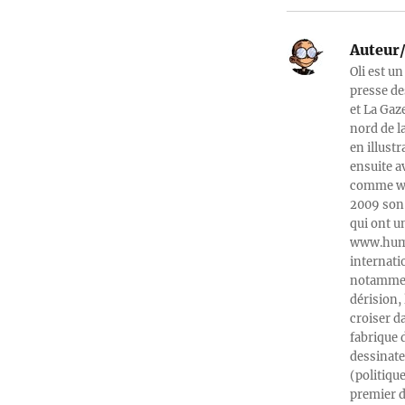
Auteur/
Oli est un
presse de
et La Gaz
nord de l
en illust
ensuite a
comme web
2009 son 
qui ont u
www.humeu
internati
notamment
dérision, 
croiser d
fabrique 
dessinate
(politiqu
premier d