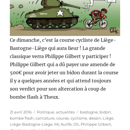
Ce dimanche, c’est la course cycliste de Liège-
Bastogne-Liège qui aura lieur ! La grande
classique verra Philippe Gilbert y participer !
Philippe Gilbert qui a dû payer une amende de
500€ pour avoir jeter un bidon durant la course
il y a quelques années et qui attend toujours
son verdict pour son altercation à coup de
bombe flash à Theux.
Publié
Catégories
Étiquettes
21 avril 2016
Politique, actualités
bastogne
,
bidon
,
le
bombe flash
,
caricature
,
course
,
cyclisme
,
dessin
,
Liège
,
Liège-Bastogne-Liège
,
Mc Aulife
,
Oli
,
Philippe Gilbert
,
sur