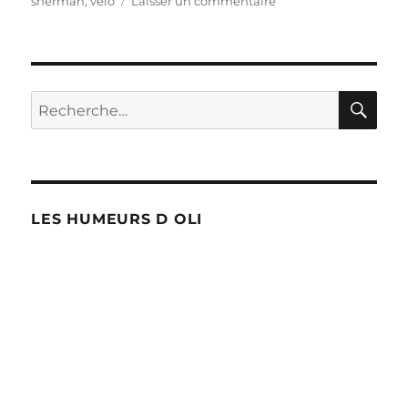
sherman
,
velo
Laisser un commentaire
Liège-
Bastogne-
Liège
RE
Recherche
pour :
LES HUMEURS D OLI