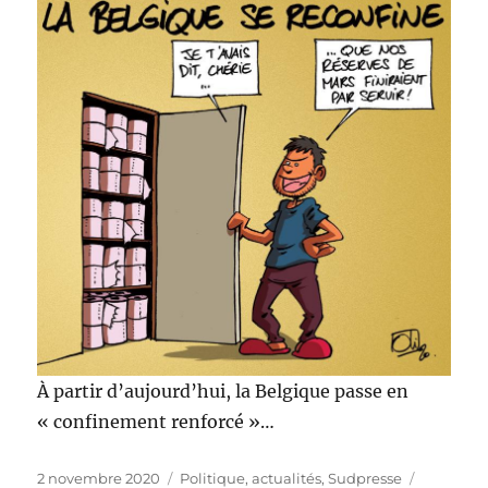
À partir d’aujourd’hui, la Belgique passe en
« confinement renforcé »…
Publié
Catégories
Étiquette
2 novembre 2020
Politique, actualités
,
Sudpresse