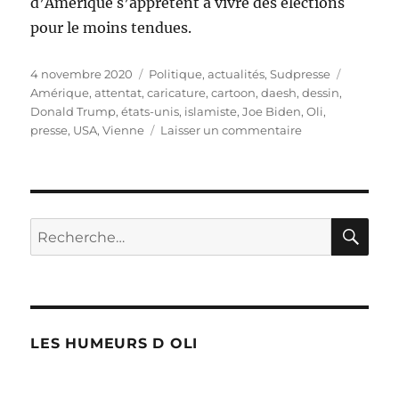
d’Amérique s’apprêtent à vivre des élections
pour le moins tendues.
Publié
Catégories
Étiquett
4 novembre 2020
Politique, actualités
,
Sudpresse
le
Amérique
,
attentat
,
caricature
,
cartoon
,
daesh
,
dessin
,
Donald Trump
,
états-unis
,
islamiste
,
Joe Biden
,
Oli
,
sur
presse
,
USA
,
Vienne
Laisser un commentaire
Les
USA
sous
hautes
tensions
RE
Recherche
pour :
LES HUMEURS D OLI