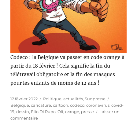
Codeco : la Belgique va passer en code orange à
partir du 18 février ! Cela signifie la fin du
télétravail obligatoire et la fin des masques
pour les enfants de moins de 12 ans !
Publié
Catégories
Étiquettes
12 février 2022
Politique, actualités
,
Sudpresse
le
Belgique
,
caricature
,
cartoon
,
codeco
,
coronavirus
,
covid-
19
,
dessin
,
Elio Di Rupo
,
Oli
,
orange
,
presse
Laisser un
sur
commentaire
La
Belgique
en