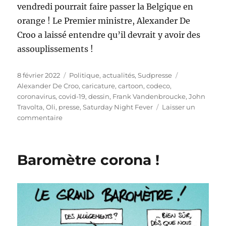
vendredi pourrait faire passer la Belgique en
orange ! Le Premier ministre, Alexander De
Croo a laissé entendre qu’il devrait y avoir des
assouplissements !
Publié
Catégories
Étiquettes
8 février 2022
Politique, actualités
,
Sudpresse
le
Alexander De Croo
,
caricature
,
cartoon
,
codeco
,
coronavirus
,
covid-19
,
dessin
,
Frank Vandenbroucke
,
John
Travolta
,
Oli
,
presse
,
Saturday Night Fever
Laisser un
sur
commentaire
Codeco
:
vers
Baromètre corona !
l’orange
?