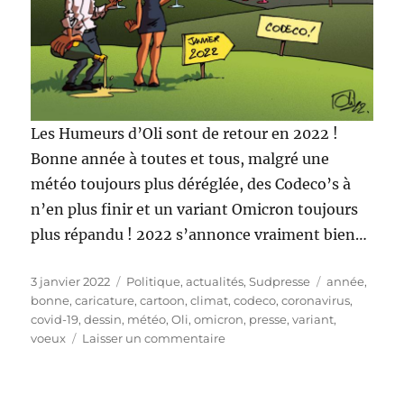
Les Humeurs d’Oli sont de retour en 2022 !
Bonne année à toutes et tous, malgré une
météo toujours plus déréglée, des Codeco’s à
n’en plus finir et un variant Omicron toujours
plus répandu ! 2022 s’annonce vraiment bien…
Publié
Catégories
Étiquettes
3 janvier 2022
Politique, actualités
,
Sudpresse
année
,
le
bonne
,
caricature
,
cartoon
,
climat
,
codeco
,
coronavirus
,
covid-19
,
dessin
,
météo
,
Oli
,
omicron
,
presse
,
variant
,
sur
voeux
Laisser un commentaire
Bonne
année
2022