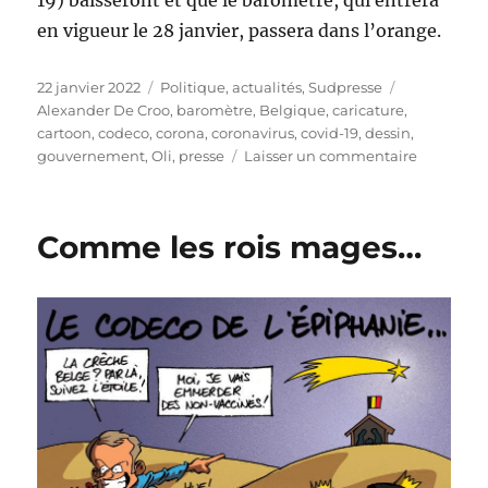
en vigueur le 28 janvier, passera dans l’orange.
Publié
Catégories
Étiquettes
22 janvier 2022
Politique, actualités
,
Sudpresse
le
Alexander De Croo
,
baromètre
,
Belgique
,
caricature
,
cartoon
,
codeco
,
corona
,
coronavirus
,
covid-19
,
dessin
,
sur
gouvernement
,
Oli
,
presse
Laisser un commentaire
Baromètr
corona
!
Comme les rois mages…