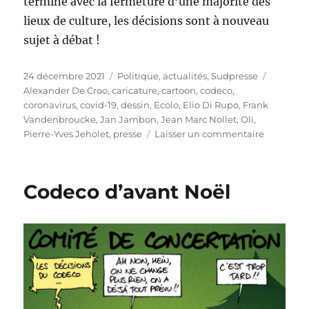
terminé avec la fermeture d’une majorité des
lieux de culture, les décisions sont à nouveau
sujet à débat !
Publié
Catégories
Étiquett
24 décembre 2021
Politique, actualités
,
Sudpresse
le
Alexander De Croo
,
caricature
,
cartoon
,
codeco
,
coronavirus
,
covid-19
,
dessin
,
Ecolo
,
Elio Di Rupo
,
Frank
Vandenbroucke
,
Jan Jambon
,
Jean Marc Nollet
,
Oli
,
sur
Pierre-Yves Jeholet
,
presse
Laisser un commentaire
Joyeux
Noël…
Codeco d’avant Noël