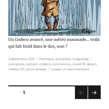
Un Codeco avancé, une météo maussade… voilà
qui fait froid dans le dos, non ?
Publié
Catégories
Étiquette
3 décembre 2021
Politique, actualités
,
Sudpresse
le
caricature
,
cartoon
,
codeco
,
coronavirus
,
covid-19
,
dessin
,
sur
météo
,
Oli
,
pluie
,
presse
Laisser un commentaire
Un
Codeco
en
urgence
Pagination
PAGE
1
!
PAG
des
E