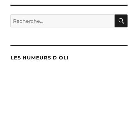
SUIV
publications
ANT
E
RE
Recherche
pour :
LES HUMEURS D OLI