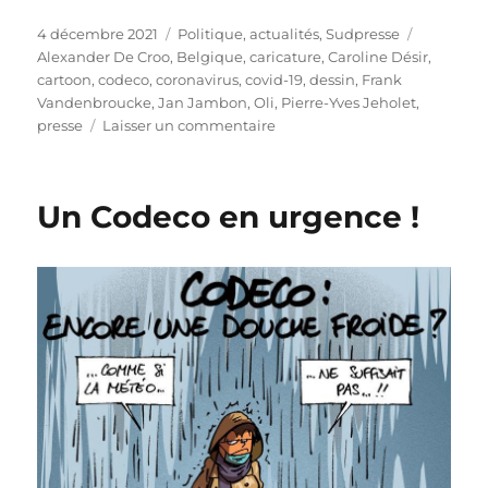
Publié
Catégories
Étiquette
4 décembre 2021
Politique, actualités
,
Sudpresse
le
Alexander De Croo
,
Belgique
,
caricature
,
Caroline Désir
,
cartoon
,
codeco
,
coronavirus
,
covid-19
,
dessin
,
Frank
Vandenbroucke
,
Jan Jambon
,
Oli
,
Pierre-Yves Jeholet
,
sur
presse
Laisser un commentaire
Masque
dès
6
Un Codeco en urgence !
ans
!