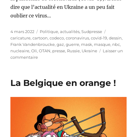
dire que l’actualité en Ukraine a un peu fait
oublier ce virus…
Publié
Catégories
Étiquettes
4 mars 2022
Politique, actualités
,
Sudpresse
le
caricature
,
cartoon
,
codeco
,
coronavirus
,
covid-19
,
dessin
,
Frank Vandenbroucke
,
gaz
,
guerre
,
mask
,
masque
,
nbc
,
nucleaire
,
Oli
,
OTAN
,
presse
,
Russie
,
Ukraine
Laisser un
sur
commentaire
Le
jaune
en
La Belgique en orange !
vue
!