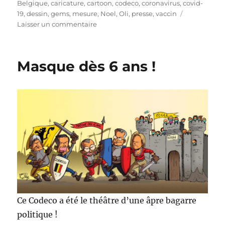
le
Belgique
,
caricature
,
cartoon
,
codeco
,
coronavirus
,
covid-
19
,
dessin
,
gems
,
mesure
,
Noel
,
Oli
,
presse
,
vaccin
sur
Laisser un commentaire
Codeco
d’avant
Noël
Masque dès 6 ans !
Ce Codeco a été le théâtre d’une âpre bagarre
politique !