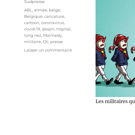
Sudpresse
Étiquettes
ABL
,
armée
,
belge
,
Belgique
,
caricature
,
cartoon
,
coronavirus
,
covid-19
,
dessin
,
hôpital
,
long nez
,
Malmedy
,
militaire
,
Oli
,
presse
sur
Laisser un commentaire
Les
militaires
quittent
Malmedy
Les militaires q