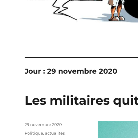
Jour :
29 novembre 2020
Les militaires qu
Publié
29 novembre 2020
le
Catégories
Politique, actualités
,