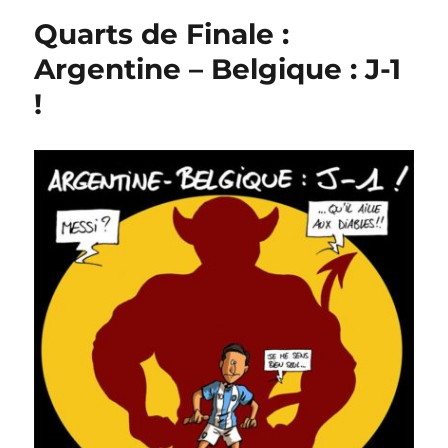
Belgique
Quarts de Finale :
:
l’avalanch
Argentine – Belgique : J-1
de
!
pronostiqu
!