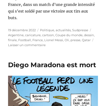
France, dans un match d’une grande intensité
qui s’est soldé par une victoire aux tirs aux
buts.
Publié
Catégories
Étiquett
19 décembre 2022
Politique, actualités
,
Sudpresse
le
Argentine
,
caricature
,
cartoon
,
Coupe du monde
,
dessin
,
finale
,
Football
,
France
,
Lionel Messi
,
Oli
,
presse
,
Qatar
sur
Laisser un commentaire
L’Argentine
de
Messi
Diego Maradona est mort
remporte
la
Coupe
du
monde
de
football
au
Qatar