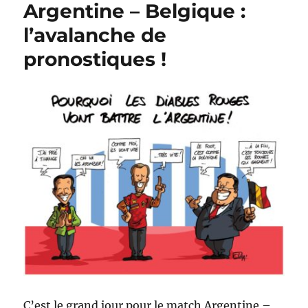
Argentine – Belgique :
mort
l’avalanche de
pronostiques !
C’est le grand jour pour le match Argentine –