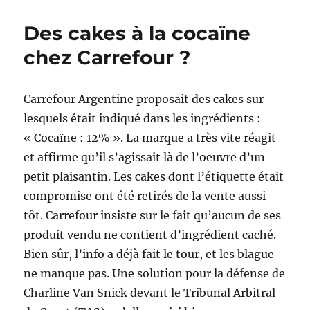
de
Finale
Des cakes à la cocaïne
:
Argentine
chez Carrefour ?
–
Belgique
:
Carrefour Argentine proposait des cakes sur
J-
lesquels était indiqué dans les ingrédients :
1
!
« Cocaïne : 12% ». La marque a très vite réagit
et affirme qu’il s’agissait là de l’oeuvre d’un
petit plaisantin. Les cakes dont l’étiquette était
compromise ont été retirés de la vente aussi
tôt. Carrefour insiste sur le fait qu’aucun de ses
produit vendu ne contient d’ingrédient caché.
Bien sûr, l’info a déjà fait le tour, et les blague
ne manque pas. Une solution pour la défense de
Charline Van Snick devant le Tribunal Arbitral