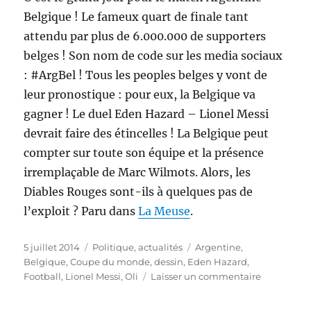
Belgique ! Le fameux quart de finale tant
attendu par plus de 6.000.000 de supporters
belges ! Son nom de code sur les media sociaux
: #ArgBel ! Tous les peoples belges y vont de
leur pronostique : pour eux, la Belgique va
gagner ! Le duel Eden Hazard – Lionel Messi
devrait faire des étincelles ! La Belgique peut
compter sur toute son équipe et la présence
irremplaçable de Marc Wilmots. Alors, les
Diables Rouges sont-ils à quelques pas de
l’exploit ? Paru dans
La Meuse
.
Publié
Catégories
Étiquettes
5 juillet 2014
Politique, actualités
Argentine
,
le
Belgique
,
Coupe du monde
,
dessin
,
Eden Hazard
,
sur
Football
,
Lionel Messi
,
Oli
Laisser un commentaire
Argentine
–