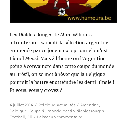
Les Diables Rouges de Marc Wilmots
affronteront, samedi, la sélection argentine,
emmenée par ce joueur exceptionnel qu’est
Lionel Messi. Mais à l’heure ou l’Argentine
peine à convaincre dans cette coupe du monde
au Brésil, on se met à rêver que la Belgique
pourrait la battre et atteindre les demi-finale !
Et vous, vous y croyez ?
Publié
Catégories
Étiquettes
4 juillet 2014
Politique, actualités
Argentine
,
le
Belgique
,
Coupe du monde
,
dessin
,
diables rouges
,
sur
Football
,
Oli
Laisser un commentaire
Quarts