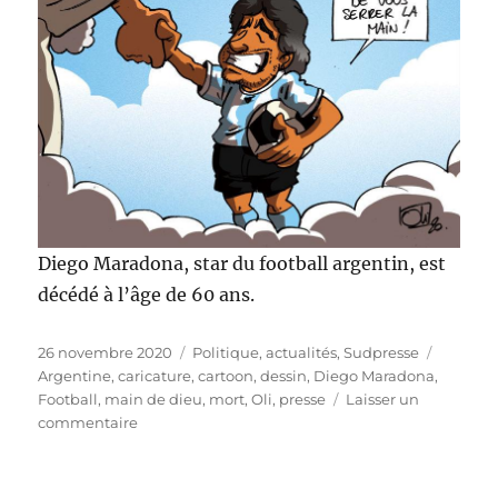
Diego Maradona, star du football argentin, est
décédé à l’âge de 60 ans.
Publié
Catégories
Étiquet
26 novembre 2020
Politique, actualités
,
Sudpresse
le
Argentine
,
caricature
,
cartoon
,
dessin
,
Diego Maradona
,
Football
,
main de dieu
,
mort
,
Oli
,
presse
Laisser un
sur
commentaire
Diego
Maradona
est