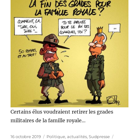
Certains élus voudraient retirer les grades
militaires de la famille royale…
Publié
Catégories
Étiquettes
16 octobre 2019
Politique, actualités
,
Sudpresse