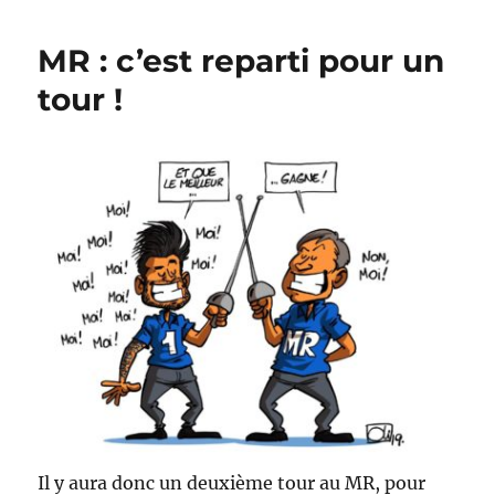
ou
Ducarme
MR : c’est reparti pour un
?
tour !
Il y aura donc un deuxième tour au MR, pour