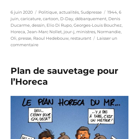
Publié
Catégories
Étiquettes
6 juin 2020
Politique, actualités
,
Sudpresse
1944
,
6
le
juin
,
caricature
,
cartoon
,
D-Day
,
débarquement
,
Denis
Ducarme
,
dessin
,
Elio Di Rupo
,
Georges-Louis Bouchez
,
Horeca
,
Jean-Marc Nollet
,
jour-j
,
ministres
,
Normandie
,
Oli
,
presse
,
Raoul Hedebouw
,
restaurant
Laisser un
sur
commentaire
Le
Jour-
J
Plan de sauvetage pour
pour
l’Horeca
l’Horeca
approche
:
attention
au
débarquement
!