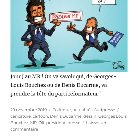
Jour J au MR ! On va savoir qui, de Georges-
Louis Bouchez ou de Denis Ducarme, va
prendre la tête du parti réformateur !
Publié
Catégories
Étiquett
29 novembre 2019
Politique, actualités
,
Sudpresse
le
caricature
,
cartoon
,
Denis Ducarme
,
dessin
,
Georges Louis
Bouchez
,
MR
,
Oli
,
président
,
presse
Laisser un
sur
commentaire
Bouchez