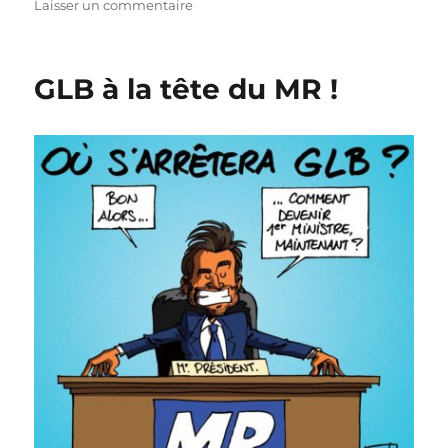
sur
Laisser un commentaire
Plan
de
sauvetage
GLB à la tête du MR !
pour
l’Horeca