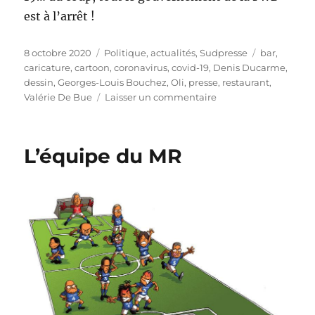
est à l’arrêt !
Publié
Catégories
Étiquettes
8 octobre 2020
Politique, actualités
,
Sudpresse
bar
,
le
caricature
,
cartoon
,
coronavirus
,
covid-19
,
Denis Ducarme
,
dessin
,
Georges-Louis Bouchez
,
Oli
,
presse
,
restaurant
,
sur
Valérie De Bue
Laisser un commentaire
La
fête
est
L’équipe du MR
finie
!