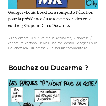
Georges-Louis Bouchez a remporté l’élection
pour la présidence du MR avec 62% des voix
contre 38% pour Denis Ducarme.
Publié
Catégories
Étiquett
30 novembre 2019
Politique, actualités
,
Sudpresse
le
caricature
,
cartoon
,
Denis Ducarme
,
dessin
,
Georges Louis
sur
Bouchez
,
MR
,
Oli
,
presse
Laisser un commentaire
GLB
à
la
Bouchez ou Ducarme ?
tête
du
MR
!