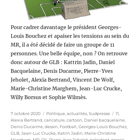
Pour cadrer davantage le président Georges-
Louis Bouchez et apaiser les tensions au sein du
MR, il a été décidé de faire un groupe de 11
personnes. Une belle équipe, non ? On retrouve
donc autour de GLB : Kattrin Jadin, Daniel
Bacquelaine, Denis Ducarme, Pierre-Yves
Jeholet, Alexia Bertrand, Vincent De Wolf,
Marie-Christine Marghem, Jean-Luc Crucke,
Willy Borsus et Sophie Wilmès.
Publié
Catégories
Étiquettes
7 octobre 2020
Politique, actualités
,
Sudpresse
11
,
le
Alexia Bertrand
,
caricature
,
cartoon
,
Daniel bacquelaine
,
Denis Ducarme
,
dessin
,
Football
,
Georges-Louis Bouchez
,
GLB
,
Jean-Luc Crucke
,
Katrin Jadin
,
Marie-Christine
Marghem
,
MR
,
Oli
,
Pierre-Yves Jeholet
,
président
,
presse
,