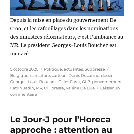
Depuis la mise en place du gouvernement De
Croo, et les cafouillages dans les nominations
des ministres réformateurs, c’est l’ambiance au
MR. Le président Georges-Louis Bouchez est
menacé.
Publié
Catégories
Étiquettes
5 octobre 2020
Politique, actualités
,
Sudpresse
le
Belgique
,
caricature
,
cartoon
,
Denis Ducarme
,
dessin
,
Georges-Louis Bouchez
,
Gilles Foret
,
GLB
,
gouvernement
,
Katrin Jadin
,
MR
,
Oli
,
presse
,
Valérie De Bue
Laisser un
sur
commentaire
Encadrer
Bouchez
?
Le Jour-J pour l’Horeca
approche : attention au