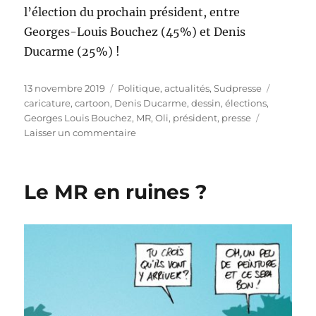
l’élection du prochain président, entre
Georges-Louis Bouchez (45%) et Denis
Ducarme (25%) !
Publié
Catégories
Étiquett
13 novembre 2019
Politique, actualités
,
Sudpresse
le
caricature
,
cartoon
,
Denis Ducarme
,
dessin
,
élections
,
Georges Louis Bouchez
,
MR
,
Oli
,
président
,
presse
sur
Laisser un commentaire
MR
:
c’est
Le MR en ruines ?
reparti
pour
un
tour
!