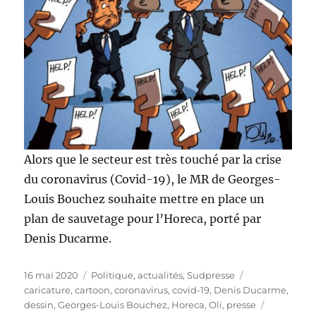
Alors que le secteur est très touché par la crise
du coronavirus (Covid-19), le MR de Georges-
Louis Bouchez souhaite mettre en place un
plan de sauvetage pour l’Horeca, porté par
Denis Ducarme.
Publié
Catégories
Étiquettes
16 mai 2020
Politique, actualités
,
Sudpresse
le
caricature
,
cartoon
,
coronavirus
,
covid-19
,
Denis Ducarme
,
dessin
,
Georges-Louis Bouchez
,
Horeca
,
Oli
,
presse