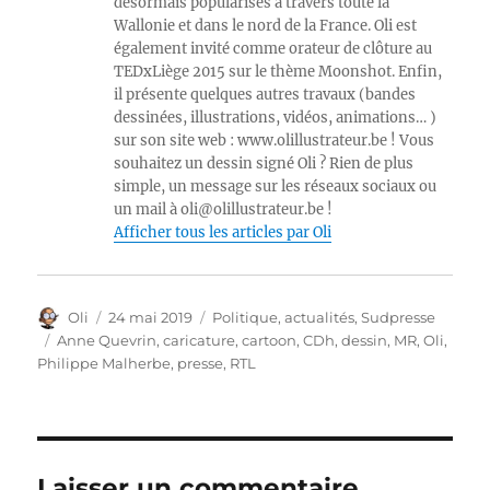
désormais popularisés à travers toute la
Wallonie et dans le nord de la France. Oli est
également invité comme orateur de clôture au
TEDxLiège 2015 sur le thème Moonshot. Enfin,
il présente quelques autres travaux (bandes
dessinées, illustrations, vidéos, animations… )
sur son site web : www.olillustrateur.be ! Vous
souhaitez un dessin signé Oli ? Rien de plus
simple, un message sur les réseaux sociaux ou
un mail à oli@olillustrateur.be !
Afficher tous les articles par Oli
Auteur
Publié
Catégories
Oli
24 mai 2019
Politique, actualités
,
Sudpresse
le
Étiquettes
Anne Quevrin
,
caricature
,
cartoon
,
CDh
,
dessin
,
MR
,
Oli
,
Philippe Malherbe
,
presse
,
RTL
Laisser un commentaire