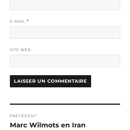
E-MAIL
*
SITE WEB
Navigation
PRÉCÉDENT
de
Marc Wilmots en Iran
Publication