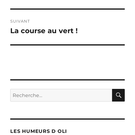
précédente :
l’article
SUIVANT
La course au vert !
Publication
suivante :
RE
Recherche
pour :
LES HUMEURS D OLI