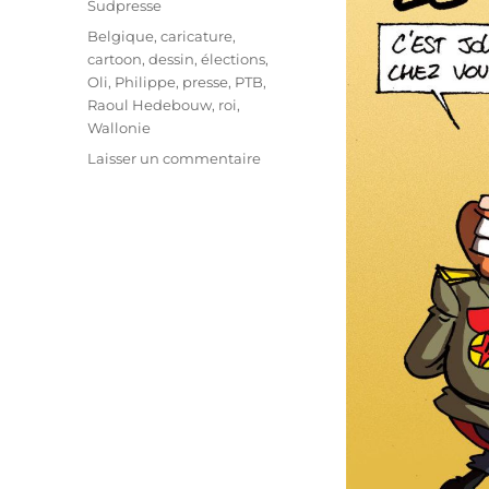
Sudpresse
Étiquettes
Belgique
,
caricature
,
cartoon
,
dessin
,
élections
,
Oli
,
Philippe
,
presse
,
PTB
,
Raoul Hedebouw
,
roi
,
Wallonie
sur
Laisser un commentaire
Le
PTB
gagne
en
Wallonie
!