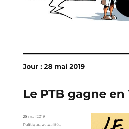
Jour :
28 mai 2019
Le PTB gagne en 
Publié
28 mai 2019
le
Catégories
Politique, actualités
,