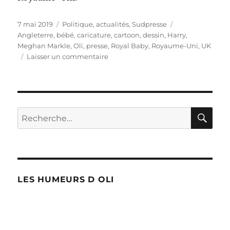
Publié
Catégories
Étiquettes
7 mai 2019
Politique, actualités
,
Sudpresse
le
Angleterre
,
bébé
,
caricature
,
cartoon
,
dessin
,
Harry
,
Meghan Markle
,
Oli
,
presse
,
Royal Baby
,
Royaume-Uni
,
UK
sur
Laisser un commentaire
New
Royal
Baby
!
RE
Recherche
pour :
LES HUMEURS D OLI