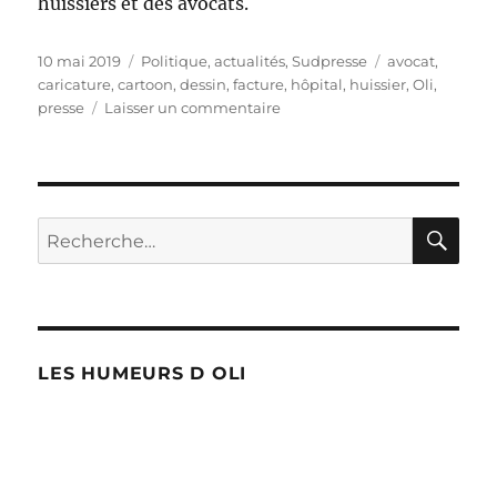
huissiers et des avocats.
Publié
Catégories
Étiquettes
10 mai 2019
Politique, actualités
,
Sudpresse
avocat
,
le
caricature
,
cartoon
,
dessin
,
facture
,
hôpital
,
huissier
,
Oli
,
sur
presse
Laisser un commentaire
Factures
impayées
dans
les
hôpitaux
RE
Recherche
pour :
LES HUMEURS D OLI