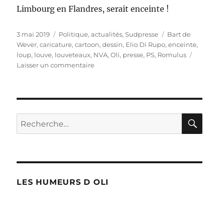
Limbourg en Flandres, serait enceinte !
Publié
Catégories
Étiquettes
3 mai 2019
Politique, actualités
,
Sudpresse
Bart de
le
Wever
,
caricature
,
cartoon
,
dessin
,
Elio Di Rupo
,
enceinte
,
loup
,
louve
,
louveteaux
,
NVA
,
Oli
,
presse
,
PS
,
Romulus
sur
Laisser un commentaire
La
louve
Naya
enceinte
!
RE
Recherche
pour :
LES HUMEURS D OLI