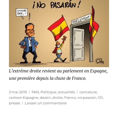
L’extrême droite revient au parlement en Espagne,
une première depuis la chute de Franco.
Publié
Catégories
Étiquettes
3 mai 2019
PAN
,
Politique, actualités
caricature
,
le
cartoon Espagne
,
dessin
,
droite
,
Franco
,
no pasaran
,
Oli
,
sur
presse
Laisser un commentaire
No
Pasaran