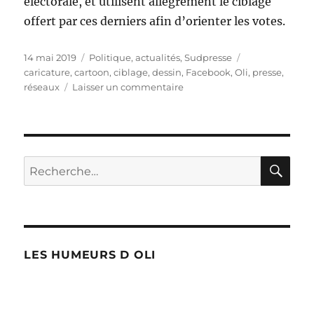
électorale, et utilisent allègrement le ciblage
offert par ces derniers afin d’orienter les votes.
Publié
Catégories
Étiquettes
14 mai 2019
Politique, actualités
,
Sudpresse
le
caricature
,
cartoon
,
ciblage
,
dessin
,
Facebook
,
Oli
,
presse
,
sur
réseaux
Laisser un commentaire
Campagne
sur
les
réseaux
RE
Recherche
pour :
LES HUMEURS D OLI