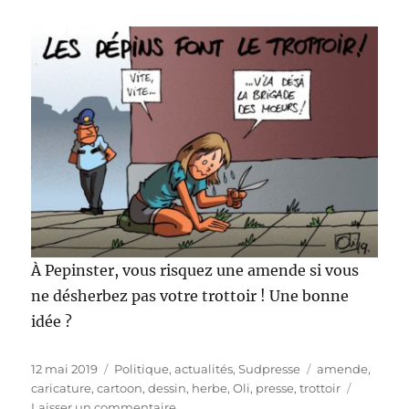
À Pepinster, vous risquez une amende si vous
ne désherbez pas votre trottoir ! Une bonne
idée ?
Publié
Catégories
Étiquettes
12 mai 2019
Politique, actualités
,
Sudpresse
amende
,
le
caricature
,
cartoon
,
dessin
,
herbe
,
Oli
,
presse
,
trottoir
sur
Laisser un commentaire