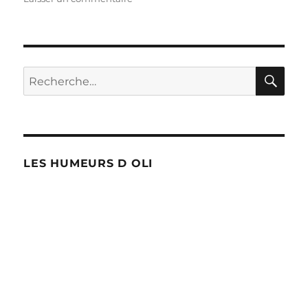
À
Pepinster,
il
faut
faire
RE
Recherche
le
pour :
trottoir
!
LES HUMEURS D OLI