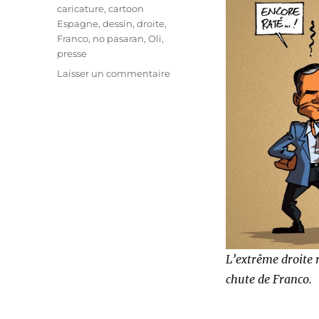
Étiquettes
caricature
,
cartoon
Espagne
,
dessin
,
droite
,
Franco
,
no pasaran
,
Oli
,
presse
sur
Laisser un commentaire
No
Pasaran
!
L’extrême droite 
chute de Franco.