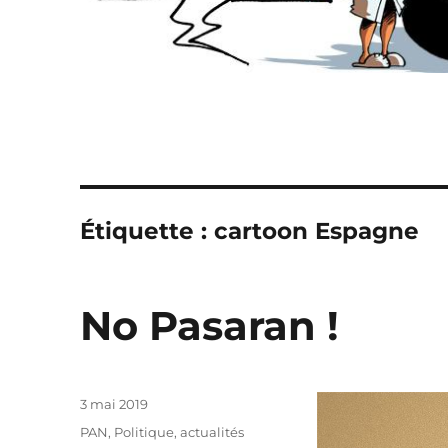
Étiquette :
cartoon Espagne
No Pasaran !
Publié
3 mai 2019
le
Catégories
PAN
,
Politique, actualités