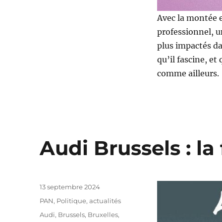
Avec la montée e
professionnel, u
plus impactés da
qu’il fascine, et
comme ailleurs.
Audi Brussels : la
Publié
13 septembre 2024
le
Catégories
PAN
,
Politique, actualités
Étiquettes
Audi
,
Brussels
,
Bruxelles
,