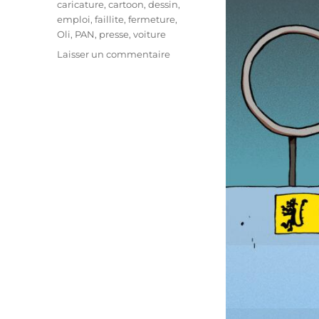
caricature
,
cartoon
,
dessin
,
emploi
,
faillite
,
fermeture
,
Oli
,
PAN
,
presse
,
voiture
sur
Laisser un commentaire
Audi
Brussels
:
la
faute
au
fédéralisme
?