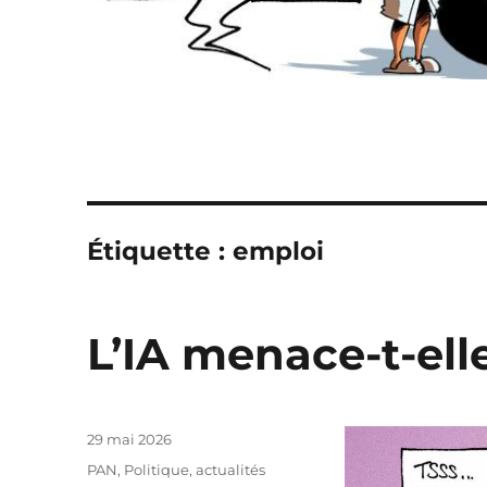
Étiquette :
emploi
L’IA menace-t-ell
Publié
29 mai 2026
le
Catégories
PAN
,
Politique, actualités