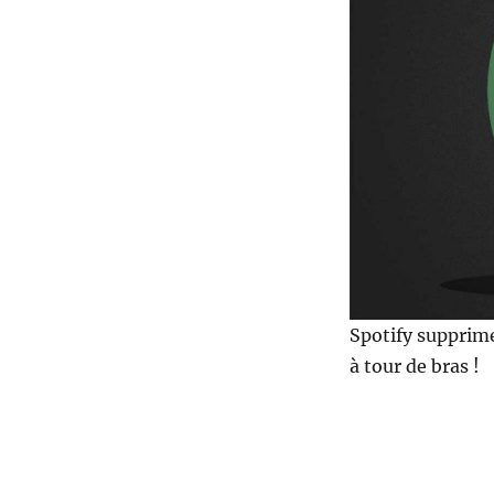
supprime
6%
de
ses
effectifs
!
Spotify supprime
à tour de bras !