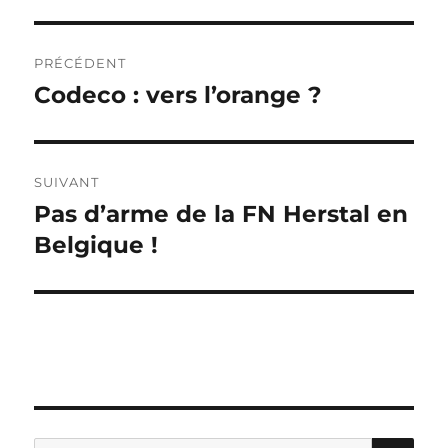
Navigation
PRÉCÉDENT
de
Codeco : vers l’orange ?
Publication
précédente :
l’article
SUIVANT
Pas d’arme de la FN Herstal en
Publication
suivante :
Belgique !
RE