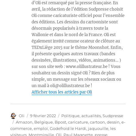
d’Oli est remarqué par la presse française. En
avril, la rédaction de l’édition Sudpresse choisit
Oli comme caricaturiste officiel pour l’ensemble
des éditions. Les dessins du cartooniste sont
désormais popularisés à travers toute la
Wallonie et dans le nord de la France. Oli est
également invité comme orateur de clôture au
TEDxLiège 2015 sur le thème Moonshot. Enfin,
il présente quelques autres travaux (bandes
dessinées, illustrations, vidéos, animations… )
sur son site web : www.olillustrateur.be ! Vous
souhaitez un dessin signé Oli ? Rien de plus
simple, un message sur les réseaux sociaux ou
un mail à oli@olillustrateur.be !
Afficher tous les articles par Oli
Auteur
Publié
Catégories
Oli
9 février 2022
Politique, actualités
,
Sudpresse
le
Étiquettes
Amazon
,
Belgique
,
Bpost
,
caricature
,
cartoon
,
dessin
,
e-
commerce
,
emploi
,
Godefroid le Hardi
,
jaquouille
,
les
visiteurs
,
Montmiraille
,
Oli
,
Paul Magnette
,
presse