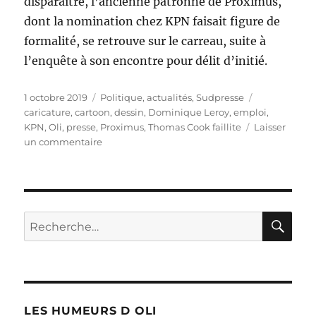
disparaître, l’ancienne patronne de Proximus,
dont la nomination chez KPN faisait figure de
formalité, se retrouve sur le carreau, suite à
l’enquête à son encontre pour délit d’initié.
Publié
Catégories
Étiquettes
1 octobre 2019
Politique, actualités
,
Sudpresse
le
caricature
,
cartoon
,
dessin
,
Dominique Leroy
,
emploi
,
KPN
,
Oli
,
presse
,
Proximus
,
Thomas Cook faillite
Laisser
sur
un commentaire
Dominique
Leroy
sans
emploi
!
RE
Recherche
pour :
LES HUMEURS D OLI