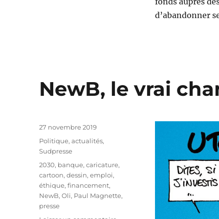
fonds auprès des
d’abandonner ses
NewB, le vrai ch
Publié
27 novembre 2019
le
Catégories
Politique, actualités
,
Sudpresse
Étiquettes
2030
,
banque
,
caricature
,
cartoon
,
dessin
,
emploi
,
éthique
,
financement
,
NewB
,
Oli
,
Paul Magnette
,
presse
sur