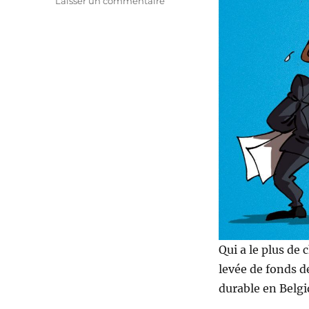
Laisser un commentaire
NewB,
le
vrai
changement
?
Qui a le plus de
levée de fonds d
durable en Belgi