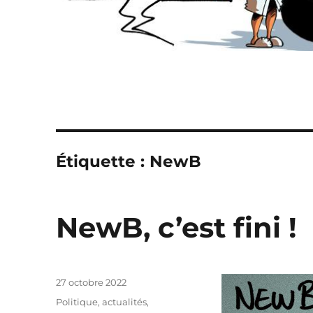
Étiquette :
NewB
NewB, c’est fini !
Publié
27 octobre 2022
le
Catégories
Politique, actualités
,