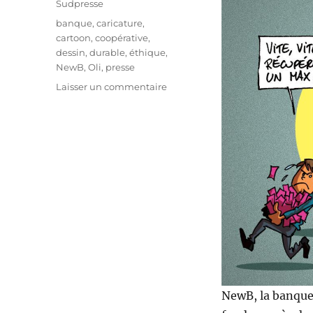
Sudpresse
Étiquettes
banque
,
caricature
,
cartoon
,
coopérative
,
dessin
,
durable
,
éthique
,
NewB
,
Oli
,
presse
sur
Laisser un commentaire
NewB,
c’est
fini
!
NewB, la banque 